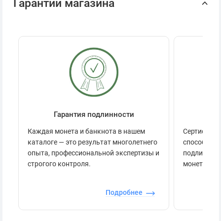
Гарантии магазина
Гарантия подлинности
Се
Каждая монета и банкнота в нашем
Сертификац
каталоге — это результат многолетнего
способов п
опыта, профессиональной экспертизы и
подлинност
строгого контроля.
монеты.
Подробнее