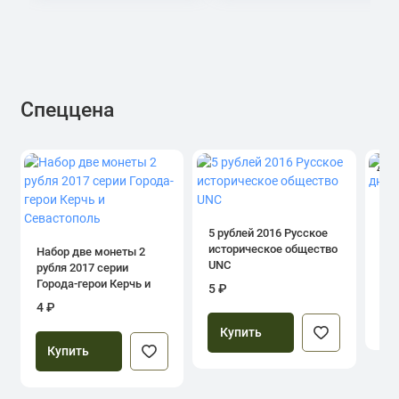
Спеццена
4.0
1 р
дн
5 рублей 2016 Русское
историческое общество
Набор две монеты 2
UNC
рубля 2017 серии
39
Города-герои Керчь и
5 ₽
Севастополь
4 ₽
Купить
Купить