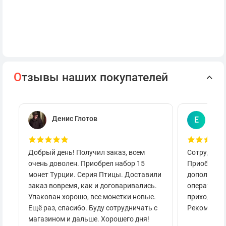
О
тзывы наших покупателей
Денис Глотов
Евг
Е
Добрый день! Получил заказ, всем
Сотруднича
очень доволен. Приобрел набор 15
Приобретал
монет Турции. Серия Птицы. Доставили
дополнител
заказ вовремя, как и договаривались.
оперативно
Упакован хорошо, все монетки новые.
приходило 
Ещё раз, спасибо. Буду сотрудничать с
Рекоменду
магазином и дальше. Хорошего дня!