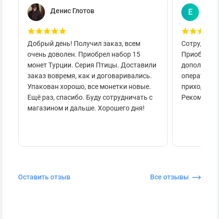
Денис Глотов
Евг
Е
Добрый день! Получил заказ, всем
Сотруднича
очень доволен. Приобрел набор 15
Приобретал
монет Турции. Серия Птицы. Доставили
дополнител
заказ вовремя, как и договаривались.
оперативно
Упакован хорошо, все монетки новые.
приходило 
Ещё раз, спасибо. Буду сотрудничать с
Рекоменду
магазином и дальше. Хорошего дня!
Оставить отзыв
Все отзывы