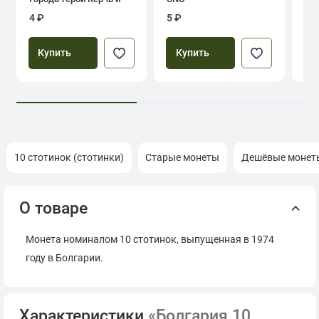
Севастополь
4 ₽
5 ₽
39
Купить
Купить
10 стотинок (стотинки)
Старые монеты
Дешёвые монет
О товаре
Монета номиналом 10 стотинок, выпущенная в 1974
году в Болгарии.
Характеристики
«Болгария 10