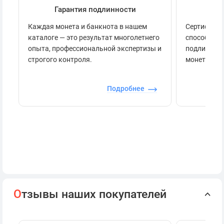
Гарантия подлинности
Се
Каждая монета и банкнота в нашем
Сертификац
каталоге — это результат многолетнего
способов п
опыта, профессиональной экспертизы и
подлинност
строгого контроля.
монеты.
Подробнее
О
тзывы наших покупателей