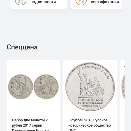
подлинности
сертификация
Спеццена
4.0
Набор две монеты 2
5 рублей 2016 Русское
1 р
рубля 2017 серии
историческое общество
дн
Города-герои Керчь и
UNC