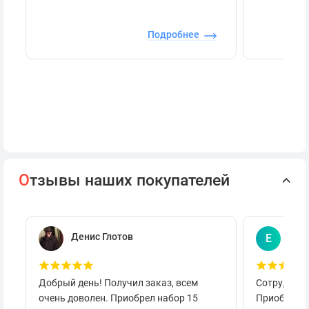
Подробнее
О
тзывы наших покупателей
Денис Глотов
Евг
Е
Добрый день! Получил заказ, всем
Сотруднича
очень доволен. Приобрел набор 15
Приобретал