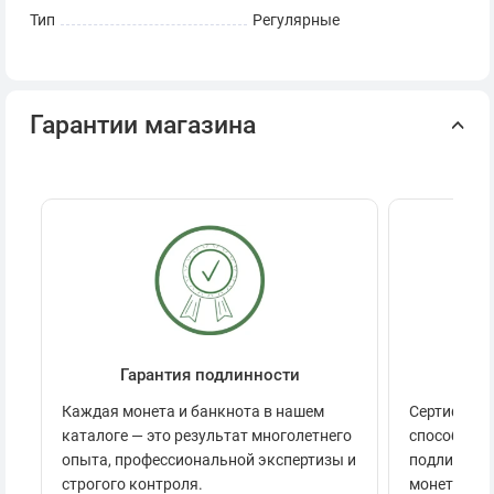
Тип
Регулярные
Гарантии магазина
Гарантия подлинности
Се
Каждая монета и банкнота в нашем
Сертификац
каталоге — это результат многолетнего
способов п
опыта, профессиональной экспертизы и
подлинност
строгого контроля.
монеты.