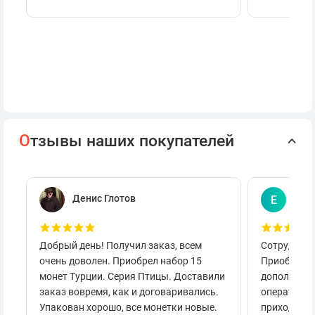
О
тзывы наших покупателей
Денис Глотов
Евг
Е
Добрый день! Получил заказ, всем
Сотруднича
очень доволен. Приобрел набор 15
Приобретал
монет Турции. Серия Птицы. Доставили
дополнител
заказ вовремя, как и договаривались.
оперативно
Упакован хорошо, все монетки новые.
приходило 