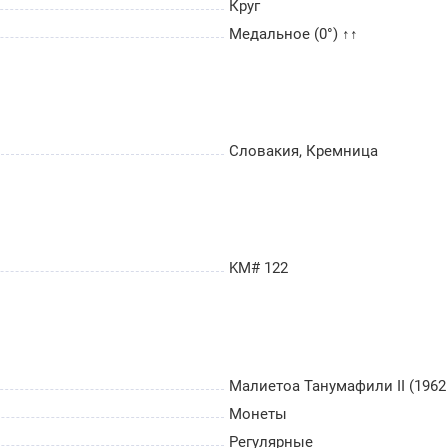
Круг
Медальное (0°) ↑↑
Словакия, Кремница
KM# 122
Малиетоа Танумафили II (1962 
Монеты
Регулярные