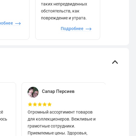
таких непредвиденных
качества то
обстоятельств, как
сервиса и д
повреждение и утрата.
робнее
П
Подробнее
Сапар Персиев
Е
сё
Огромный ассортимент товаров
Отличный
аюсь
для коллекционеров. Вежливые и
вовремя.
грамотные сотрудники.
чистые в
Приемлемые цены. Здоровья,
разобрат