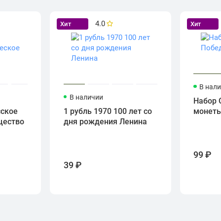
4.0
Хит
Хит
В нал
В наличии
Набор 
сское
1 рубль 1970 100 лет со
монет
щество
дня рождения Ленина
99 ₽
39 ₽