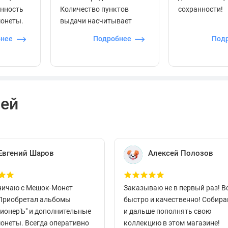
енность
Количество пунктов
сохранности!
монеты.
выдачи насчитывает
более 60 000 точек по
бнее
Подробнее
Под
всей стране.
лей
Евгений Шаров
Алексей Полозов
ничаю с Мешок-Монет
Заказываю не в первый раз! В
 Приобретал альбомы
быстро и качественно! Собир
ционерЪ" и дополнительные
и дальше пополнять свою
монеты. Всегда оперативно
коллекцию в этом магазине!