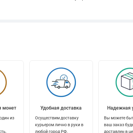
я монет
Удобная доставка
Надежная 
один из
Осуществим доставку
Вы можете быт
курьером лично в руки в
ваш заказ буд
сть,
любой город РФ.
доставлен в ц