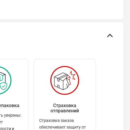
упаковка
Страховка
Рейтинг
отправлений
ь уверены:
Рейтинг по
Страховка заказа
ет
положител
обеспечивает защиту от
елости и
отзывами в