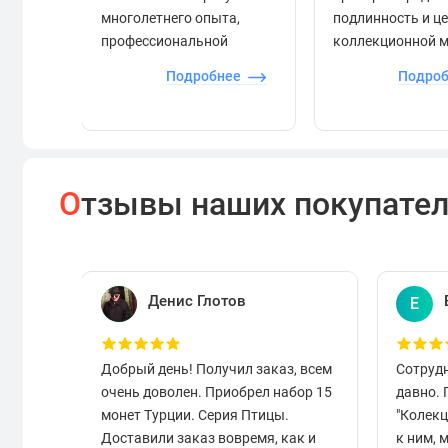
многолетнего опыта,
подлинность и ц
профессиональной
коллекционной 
экспертизы и строгого
Подробнее
Подро
контроля.
О
тзывы наших покупате
Денис Глотов
Е
Добрый день! Получил заказ, всем
Сотруд
очень доволен. Приобрел набор 15
давно.
монет Турции. Серия Птицы.
"Колек
Доставили заказ вовремя, как и
к ним, 