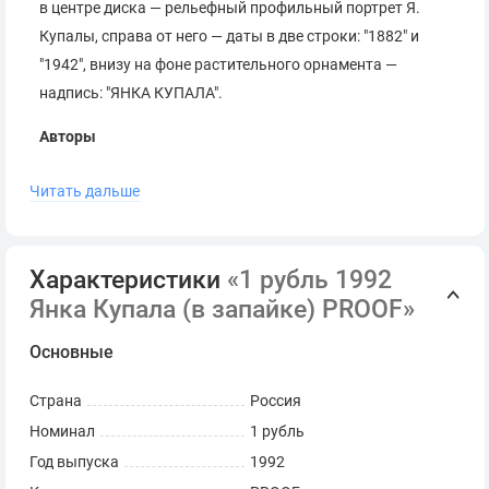
в центре диска — рельефный профильный портрет Я.
Купалы, справа от него — даты в две строки: "1882" и
"1942", внизу на фоне растительного орнамента —
надпись: "ЯНКА КУПАЛА".
Авторы
Художник: А.В. Бакланов.
Читать дальше
Скульптор: Н.А. Носов.
Чеканка: Ленинградский монетный двор (ЛМД).
Оформление гурта: две надписи "ОДИН РУБЛЬ",
Характеристики
«1 рубль 1992
разделённые двумя звёздочками.
Янка Купала (в запайке) PROOF»
Янка Купала (Иван Доминикович Луцевич, 1882-1942) —
Основные
народный поэт Белоруссии (1925), академик Академии
наук Белоруссии (1928). Им созданы сборники стихов
Страна
Россия
("Гусляр", "Дорогой жизни"), поэмы ("Сон на кургане",
Номинал
1 рубль
"Могила льва"), пьесы ("Павлинка", "Разорённое гнездо").
Год выпуска
1992
Всё творчество Я. Купалы, опиравшееся на традиции