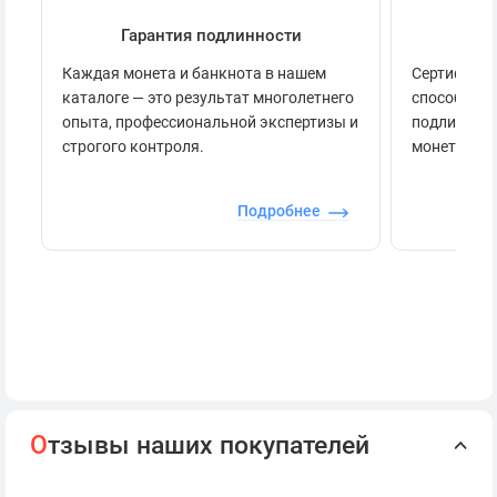
Гарантия подлинности
Се
Каждая монета и банкнота в нашем
Сертификац
каталоге — это результат многолетнего
способов п
опыта, профессиональной экспертизы и
подлинност
строгого контроля.
монеты.
Подробнее
О
тзывы наших покупателей