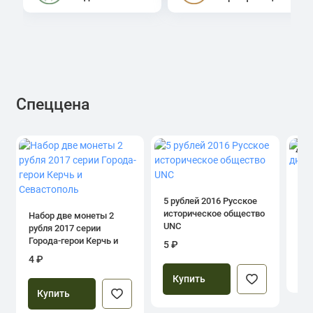
Спеццена
4.0
1 р
дн
5 рублей 2016 Русское
историческое общество
Набор две монеты 2
UNC
рубля 2017 серии
39
Города-герои Керчь и
5 ₽
Севастополь
4 ₽
Купить
Купить