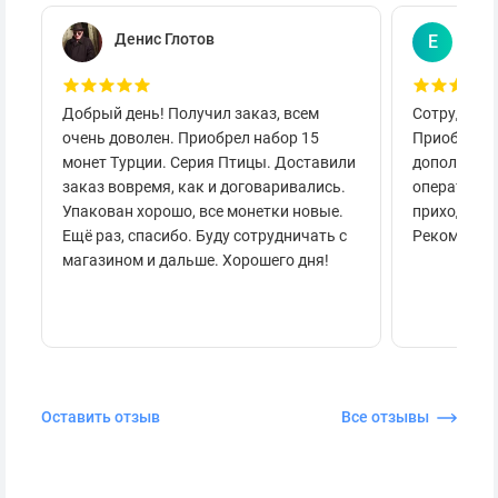
Денис Глотов
Евг
Е
Добрый день! Получил заказ, всем
Сотруднича
очень доволен. Приобрел набор 15
Приобретал
монет Турции. Серия Птицы. Доставили
дополнител
заказ вовремя, как и договаривались.
оперативно
Упакован хорошо, все монетки новые.
приходило 
Ещё раз, спасибо. Буду сотрудничать с
Рекоменду
магазином и дальше. Хорошего дня!
Оставить отзыв
Все отзывы