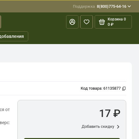
Поддержка
8(800)775-64-16
Корзина
0
0 ₽
добавления
Код товара:
61135877
ся от
17 ₽
верс:
Добавить скидку