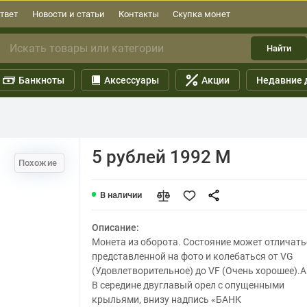
твет
Новости и статьи
Контакты
Скупка монет
Найти
Банкноты
Аксессуары
Акции
Недавние 
5 рублей 1992 М
Похожие
В наличии
Описание:
Монета из оборота. Состояние может отличать
представленной на фото и колебаться от VG
(Удовлетворительное) до VF (Очень хорошее).А
В середине двуглавый орел с опущенными
крыльями, внизу надпись «БАНК