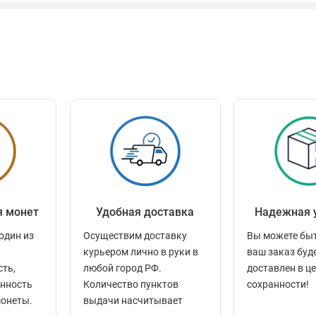
я монет
Удобная доставка
Надежная 
один из
Осуществим доставку
Вы можете быт
курьером лично в руки в
ваш заказ буд
сть,
любой город РФ.
доставлен в ц
енность
Количество пунктов
сохранности!
монеты.
выдачи насчитывает