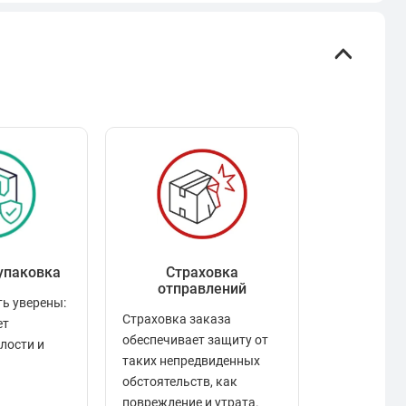
упаковка
Страховка
Рейтинг
отправлений
ь уверены:
Рейтинг по
Страховка заказа
ет
положител
обеспечивает защиту от
елости и
отзывами в
таких непредвиденных
качества то
обстоятельств, как
сервиса и д
повреждение и утрата.