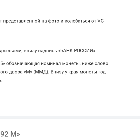
т представленной на фото и колебаться от VG
 крыльями, внизу надпись «БАНК РОССИИ».
 «5» обозначающая номинал монеты, ниже слово
го двора «М» (ММД). Внизу у края монеты год
ь.
992 М»