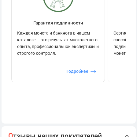
Гарантия подлинности
Се
Каждая монета и банкнота в нашем
Сертификац
каталоге — это результат многолетнего
способов п
опыта, профессиональной экспертизы и
подлинност
строгого контроля.
монеты.
Подробнее
О
тзывы наших покупателей