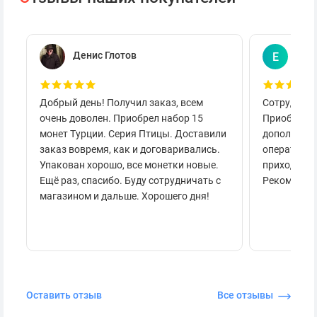
Денис Глотов
Евг
Е
Добрый день! Получил заказ, всем
Сотруднича
очень доволен. Приобрел набор 15
Приобретал
монет Турции. Серия Птицы. Доставили
дополнител
заказ вовремя, как и договаривались.
оперативно
Упакован хорошо, все монетки новые.
приходило 
Ещё раз, спасибо. Буду сотрудничать с
Рекоменду
магазином и дальше. Хорошего дня!
Оставить отзыв
Все отзывы