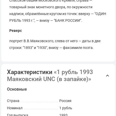
Спасской башни Московского Кремля, справа —
товарный знак монетного двора, по окружности
надписи, обрамлённые кругом из точек: вверху — "ОДИН
РУБЛЬ 1993 г.", — внизу — "БАНК РОССИИ".
Реверс
портрет В.В.Маяковского, слева от него — даты в две
строки: "1893" и "1930", внизу — факсимиле поэта.
Характеристики
«1 рубль 1993
Маяковский UNC (в запайке)»
Основные
Страна
Россия
Номинал
1 рубль
Год выпуска
1993