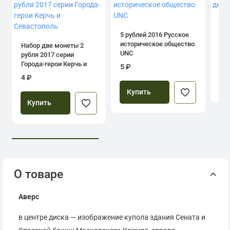
1 р
дн
5 рублей 2016 Русское
историческое общество
Набор две монеты 2
UNC
рубля 2017 серии
39
Города-герои Керчь и
5 ₽
Севастополь
4 ₽
Купить
Купить
О товаре
Аверс
в центре диска — изображение купола здания Сената и