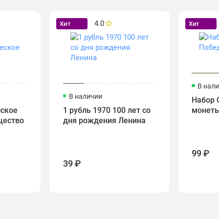
4.0
Хит
Хит
В нал
В наличии
Набор 
сское
1 рубль 1970 100 лет со
монет
щество
дня рождения Ленина
99 ₽
39 ₽