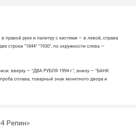
в правой руке и палитру с кистями — в левой, справа
е строки "1844" "1930", по окружности слева —
иси: вверху — "ДВА РУБЛЯ 1994 г.", внизу — "БАНК
проба сплава, товарный знак монетного двора и
94 Репин»