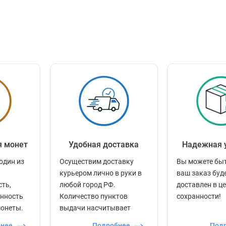
я монет
Удобная доставка
Надежная 
один из
Осуществим доставку
Вы можете быт
курьером лично в руки в
ваш заказ буд
сть,
любой город РФ.
доставлен в ц
енность
Количество пунктов
сохранности!
монеты.
выдачи насчитывает
более 60 000 точек по
бнее
Подробнее
Под