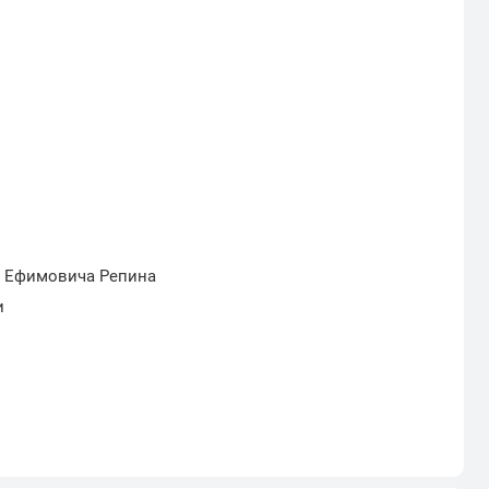
и Ефимовича Репина
и