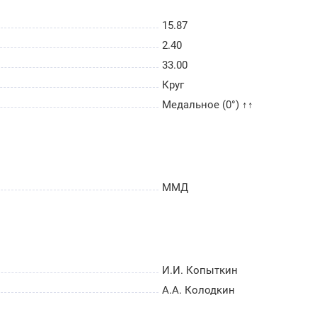
15.87
2.40
33.00
Круг
Медальное (0°) ↑↑
ММД
И.И. Копыткин
А.А. Колодкин