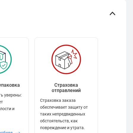
упаковка
Страховка
Рейтинг
отправлений
ь уверены:
Рейтинг по
Страховка заказа
ет
положител
обеспечивает защиту от
елости и
отзывами в
таких непредвиденных
качества то
обстоятельств, как
сервиса и д
повреждение и утрата.
робнее
П