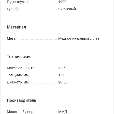
Год выпуска
1999
внизу вдоль канта и в правой части диска —
Гурт
Рифленый
стилизованный растительный орнамент в виде
изогнутой ветви с переплетающимися стеблями.
Материал
Металл
Медно-никелевый сплав
Технические
Масса общая, гр
3.25
Толщина, мм
1.50
Диаметр, мм
20.50
Производитель
Монетный двор
ММД