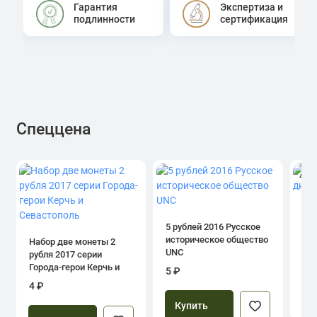
Гарантия
Экспертиза и
подлинности
сертификация
Спеццена
4.0
1 р
дн
5 рублей 2016 Русское
историческое общество
Набор две монеты 2
UNC
рубля 2017 серии
39
Города-герои Керчь и
5 ₽
Севастополь
4 ₽
Купить