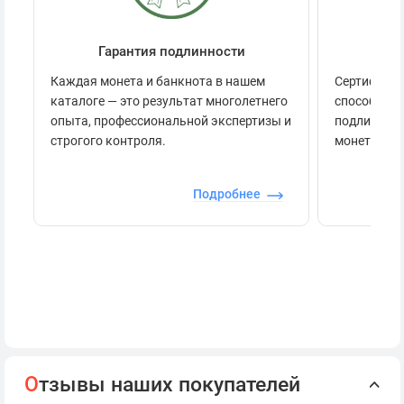
Гарантия подлинности
Се
Каждая монета и банкнота в нашем
Сертификац
каталоге — это результат многолетнего
способов п
опыта, профессиональной экспертизы и
подлинност
строгого контроля.
монеты.
Подробнее
О
тзывы наших покупателей