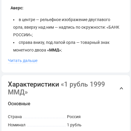
Аверс:
в центре — рельефное изображение двуглавого
орла, вверху над ним — надпись по окружности: «БАНК
РОССИИ»;
справа внизу, под лапой орла — товарный знак
монетного двора
«ММД»
;
в нижней части диска, под орлом — буквенное
Читать дальше
обозначение номинала в одну строку: «ОДИН РУБЛЬ»,
две горизонтальные линии разделенные посередине
точкой, под ними год чеканки
«1999»
;
Характеристики
«1 рубль 1999
ММД»
Реверс:
Основные
в центре (ближе к левому краю) — обозначение
Страна
Россия
номинала монеты: цифра 1, под ней — слово «РУБЛЬ»,
Номинал
1 рубль
расположенное горизонтально;