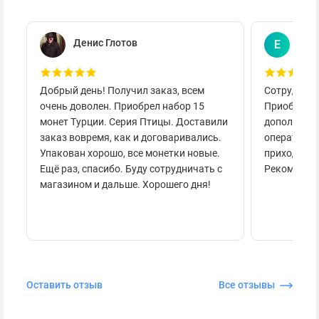
Денис Глотов
Евг
Е
Добрый день! Получил заказ, всем
Сотруднича
очень доволен. Приобрел набор 15
Приобретал
монет Турции. Серия Птицы. Доставили
дополнител
заказ вовремя, как и договаривались.
оперативно
Упакован хорошо, все монетки новые.
приходило 
Ещё раз, спасибо. Буду сотрудничать с
Рекоменду
магазином и дальше. Хорошего дня!
Оставить отзыв
Все отзывы