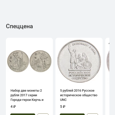
Спеццена
4.0
Набор две монеты 2
5 рублей 2016 Русское
1 р
рубля 2017 серии
историческое общество
дн
Города-герои Керчь и
UNC
Севастополь
4 ₽
5 ₽
39