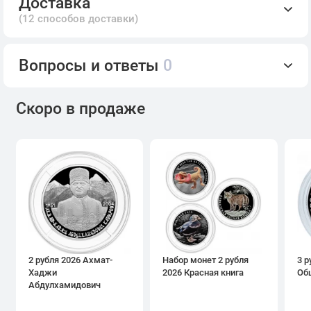
Доставка
(12 способов доставки)
Вопросы и ответы
0
Скоро в продаже
2 рубля 2026 Ахмат-
Набор монет 2 рубля
3 р
Хаджи
2026 Красная книга
Об
Абдулхамидович
Кадыров