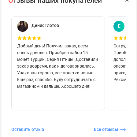
О
тзывы наших покупателей
Денис Глотов
Евг
Е
Добрый день! Получил заказ, всем
Сотруднича
очень доволен. Приобрел набор 15
Приобретал
монет Турции. Серия Птицы. Доставили
дополнител
заказ вовремя, как и договаривались.
оперативно
Упакован хорошо, все монетки новые.
приходило 
Ещё раз, спасибо. Буду сотрудничать с
Рекоменду
магазином и дальше. Хорошего дня!
Оставить отзыв
Все отзывы