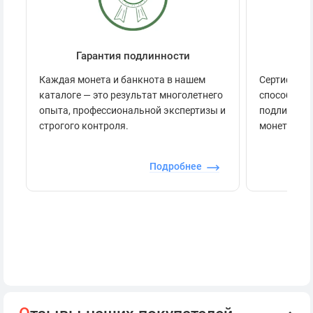
Гарантия подлинности
Се
Каждая монета и банкнота в нашем
Сертификац
каталоге — это результат многолетнего
способов п
опыта, профессиональной экспертизы и
подлинност
строгого контроля.
монеты.
Подробнее