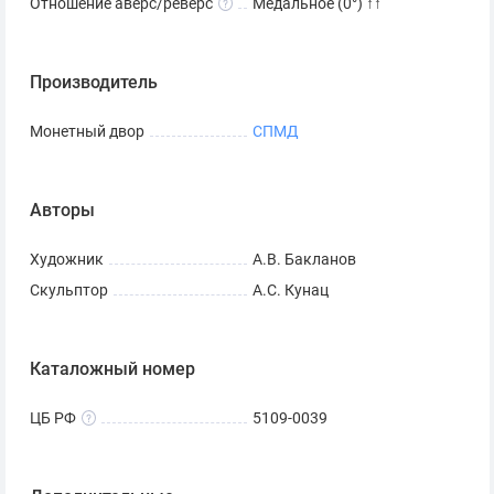
Отношение аверс/реверс
Медальное (0°) ↑↑
Производитель
Монетный двор
СПМД
Авторы
Художник
А.В. Бакланов
Скульптор
А.С. Кунац
Каталожный номер
ЦБ РФ
5109-0039