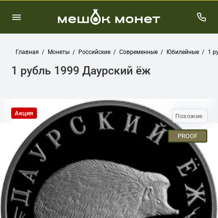
Главная
Монеты
Российские
Современные
Юбилейные
1 р
1 рубль 1999 Даурский ёж
Акция
Похожие
PROOF