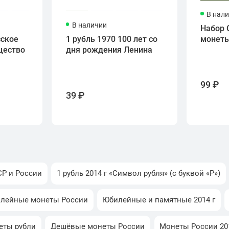
В нал
В наличии
Набор 
сское
1 рубль 1970 100 лет со
монет
щество
дня рождения Ленина
99 ₽
39 ₽
Р и России
1 рубль 2014 г «Символ рубля» (с буквой «Р»)
илейные монеты России
Юбилейные и памятные 2014 г
еты рубли
Дешёвые монеты России
Монеты России 20