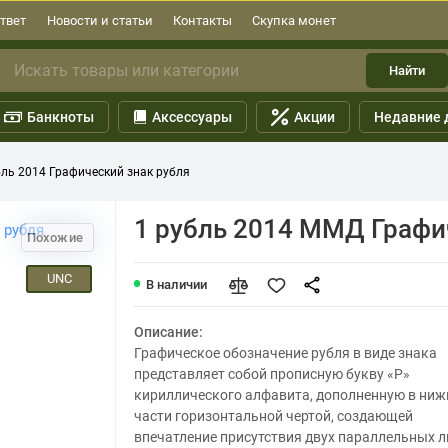
твет
Новости и статьи
Контакты
Скупка монет
Найти
Банкноты
Аксессуары
Акции
Недавние 
бль 2014 Графический знак рубля
1 рубль 2014 ММД Графи
Похожие
UNC
В наличии
Описание:
Графическое обозначение рубля в виде знака
представляет собой прописную букву «Р»
кириллического алфавита, дополненную в ниж
части горизонтальной чертой, создающей
впечатление присутствия двух параллельных л