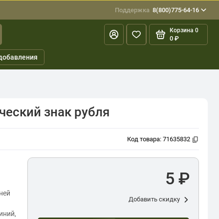
Поддержка
8(800)775-64-16
Корзина
0
0 ₽
добавления
ческий знак рубля
Код товара:
71635832
5 ₽
ней
Добавить скидку
иний,