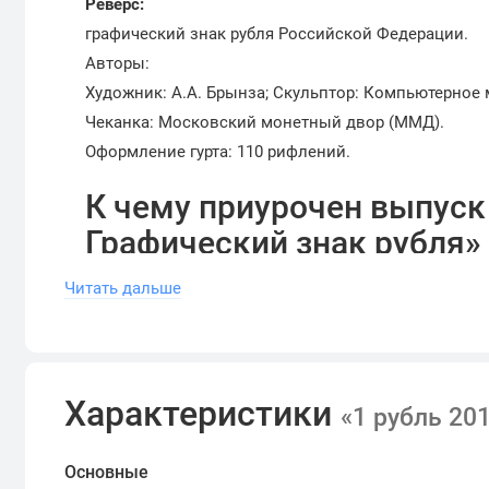
Реверс:
графический знак рубля Российской Федерации.
Авторы:
Художник: А.A. Брынза; Скульптор: Компьютерное
Чеканка: Московский монетный двор (ММД).
Оформление гурта: 110 рифлений.
К чему приурочен выпуск
Графический знак рубля»
Начиная с 1990-х годов выдвигались предложения
Читать дальше
российского рубля по примеру валют других стран
начертания, возможность воспроизвести от руки и
В 2013 году три варианта эскизов были представле
Характеристики
«1 рубль 20
который можно сегодня увидеть на монете. Его утв
символом российской валюты были выпущены в об
Основные