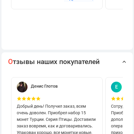
О
тзывы наших покупателей
Денис Глотов
Евг
Е
Добрый день! Получил заказ, всем
Сотруднича
очень доволен. Приобрел набор 15
Приобретал
монет Турции. Серия Птицы. Доставили
дополнител
заказ вовремя, как и договаривались.
оперативно
Упакован хорошо, все монетки новые.
приходило 