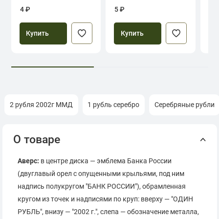
Севастополь
4 ₽
5 ₽
39
Купить
Купить
2 рубля 2002г ММД
1 рубль серебро
Серебряные рубли
О товаре
Аверс:
в центре диска — эмблема Банка России
(двуглавый орел с опущенными крыльями, под ним
надпись полукругом "БАНК РОССИИ"), обрамленная
кругом из точек и надписями по круп: вверху — "ОДИН
РУБЛЬ", внизу — "2002 г.", слепа — обозначение металла,