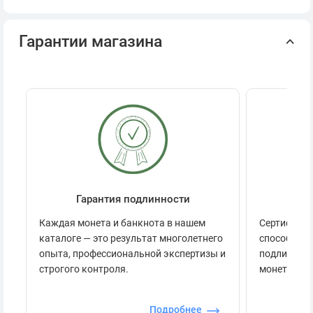
Гарантии магазина
Гарантия подлинности
Се
Каждая монета и банкнота в нашем
Сертификац
каталоге — это результат многолетнего
способов п
опыта, профессиональной экспертизы и
подлинност
строгого контроля.
монеты.
Подробнее