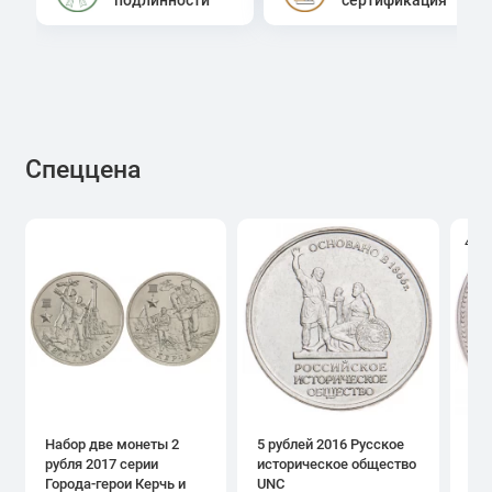
Спеццена
4.0
Набор две монеты 2
5 рублей 2016 Русское
1 р
рубля 2017 серии
историческое общество
дн
Города-герои Керчь и
UNC