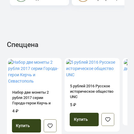
Спеццена
4.0
1 р
дн
5 рублей 2016 Русское
историческое общество
Набор две монеты 2
UNC
рубля 2017 серии
39
Города-герои Керчь и
5 ₽
Севастополь
4 ₽
Купить
Купить