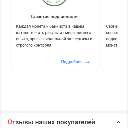
Гарантия подлинности
Се
Каждая монета и банкнота в нашем
Сертификац
каталоге — это результат многолетнего
способов п
опыта, профессиональной экспертизы и
подлинност
строгого контроля.
монеты.
Подробнее
О
тзывы наших покупателей