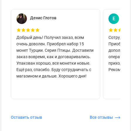
Денис Глотов
Евг
Е
Добрый день! Получил заказ, всем
Сотруднича
очень доволен. Приобрел набор 15
Приобретал
монет Турции. Серия Птицы. Доставили
дополнител
заказ вовремя, как и договаривались.
оперативно
Упакован хорошо, все монетки новые.
приходило 
Ещё раз, спасибо. Буду сотрудничать с
Рекоменду
магазином и дальше. Хорошего дня!
Оставить отзыв
Все отзывы