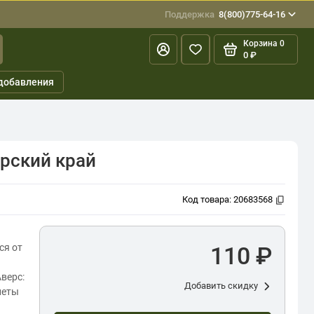
Поддержка
8(800)775-64-16
Корзина
0
0 ₽
добавления
арский край
Код товара:
20683568
ся от
110 ₽
Аверс:
Добавить скидку
неты