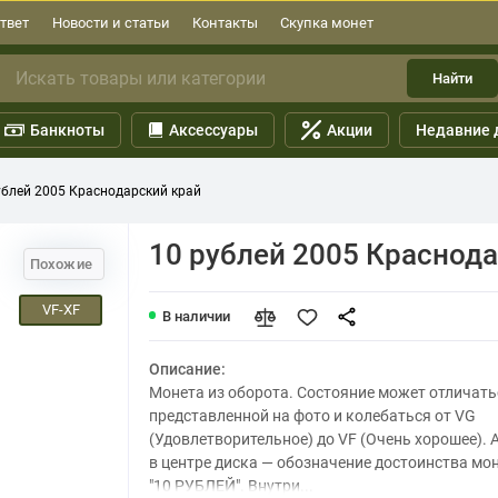
твет
Новости и статьи
Контакты
Скупка монет
Найти
Банкноты
Аксессуары
Акции
Недавние 
ублей 2005 Краснодарский край
10 рублей 2005 Краснод
Похожие
VF-XF
В наличии
Описание:
Монета из оборота. Состояние может отличать
представленной на фото и колебаться от VG
(Удовлетворительное) до VF (Очень хорошее). 
в центре диска — обозначение достоинства мо
"10 РУБЛЕЙ". Внутри...