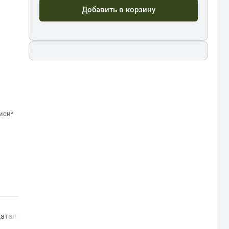
Добавить в корзину
иси*
алог с 1997 года: все серии и выпуски