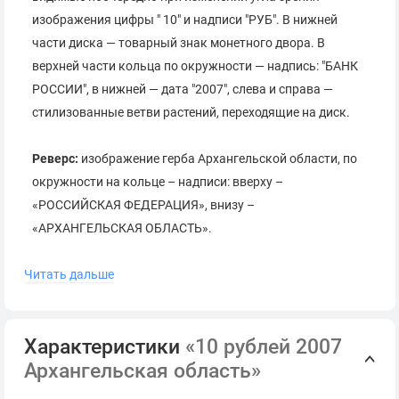
изображения цифры " 10" и надписи "РУБ". В нижней
части диска — товарный знак монетного двора. В
верхней части кольца по окружности — надпись: "БАНК
РОССИИ", в нижней — дата "2007", слева и справа —
стилизованные ветви растений, переходящие на диск.
Реверс:
изображение герба Архангельской области, по
окружности на кольце – надписи: вверху –
«РОССИЙСКАЯ ФЕДЕРАЦИЯ», внизу –
«АРХАНГЕЛЬСКАЯ ОБЛАСТЬ».
Читать дальше
Гурт:
300 рифлений и повторяющаяся дважды
разделённая звёздами надпись "⭐ ДЕСЯТЬ РУБЛЕЙ ⭐".
Характеристики
«10 рублей 2007
Архангельская область»