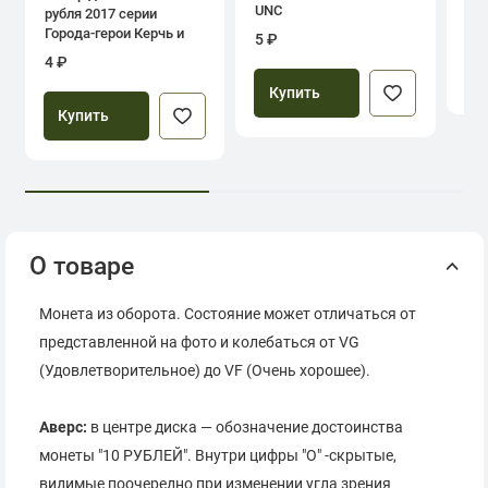
UNC
рубля 2017 серии
39
Города-герои Керчь и
5 ₽
Севастополь
4 ₽
Купить
Купить
О товаре
Монета из оборота. Состояние может отличаться от
представленной на фото и колебаться от VG
(Удовлетворительное) до VF (Очень хорошее).
Аверс:
в центре диска — обозначение достоинства
монеты "10 РУБЛЕЙ". Внутри цифры "О" -скрытые,
видимые поочередно при изменении угла зрения