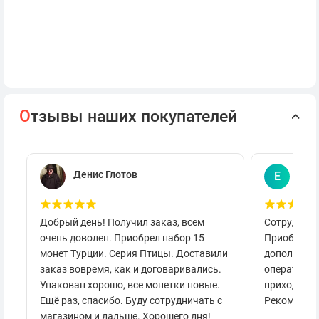
О
тзывы наших покупателей
Денис Глотов
Евг
Е
Добрый день! Получил заказ, всем
Сотруднича
очень доволен. Приобрел набор 15
Приобретал
монет Турции. Серия Птицы. Доставили
дополнител
заказ вовремя, как и договаривались.
оперативно
Упакован хорошо, все монетки новые.
приходило 
Ещё раз, спасибо. Буду сотрудничать с
Рекоменду
магазином и дальше. Хорошего дня!