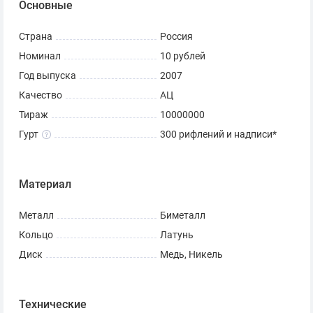
Основные
Санкт-Петербургский
Страна
Россия
Номинал
10 рублей
монетный двор
Год выпуска
2007
Качество
АЦ
Художник: А.Д. Щаблыкин.
Тираж
10000000
Скульптор: Компьютерное моделирование.
Гурт
300 рифлений и надписи*
К чему приурочен выпуск
монеты «10 рублей 2007
Материал
Архангельская область»
Металл
Биметалл
Памятные 10 рублей посвящены Архангельской
Кольцо
Латунь
области и были выпущены в рамках серии «Российская
Диск
Медь, Никель
Федерация». Цель серии — показать географическое,
культурное и этническое многообразие страны.
Технические