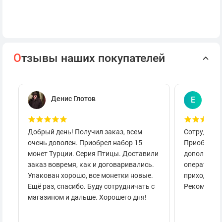
О
тзывы наших покупателей
Денис Глотов
Евг
Е
Добрый день! Получил заказ, всем
Сотруднича
очень доволен. Приобрел набор 15
Приобретал
монет Турции. Серия Птицы. Доставили
дополнител
заказ вовремя, как и договаривались.
оперативно
Упакован хорошо, все монетки новые.
приходило 
Ещё раз, спасибо. Буду сотрудничать с
Рекоменду
магазином и дальше. Хорошего дня!