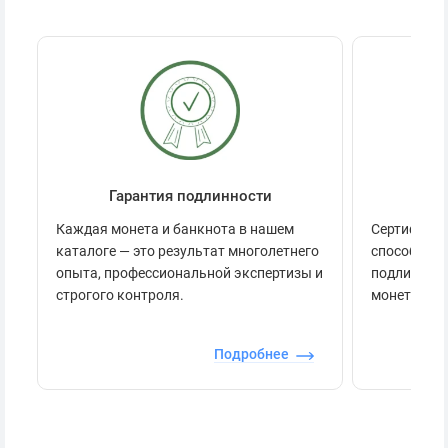
Монеты с браком могут оцениваться в несколько тысяч
рублей, точную цену можно назвать только при осмотре
отдельного экземпляра.
Гарантия подлинности
Се
Каждая монета и банкнота в нашем
Сертификац
каталоге — это результат многолетнего
способов п
опыта, профессиональной экспертизы и
подлинност
строгого контроля.
монеты.
Подробнее