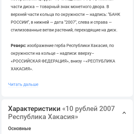
части диска — товарный знак монетного двора. В
верхней части кольца по окружности — надпись: "БАНК
РОССИИ", в нижней — дата "2007", слева и справа —
стилизованные ветви растений, переходящие на диск.
Реверс:
изображение герба Республики Хакасия, по
окружности на кольце – надписи: вверху–
«РОССИЙСКАЯ ФЕДЕРАЦИЯ», внизу –«РЕСПУБЛИКА
ХАКАСИЯ».
Читать дальше
Гурт:
300 рифлений и повторяющаяся дважды
разделённая звёздами надпись "⭐ ДЕСЯТЬ РУБЛЕЙ ⭐".
Характеристики
«10 рублей 2007
Республика Хакасия»
Основные