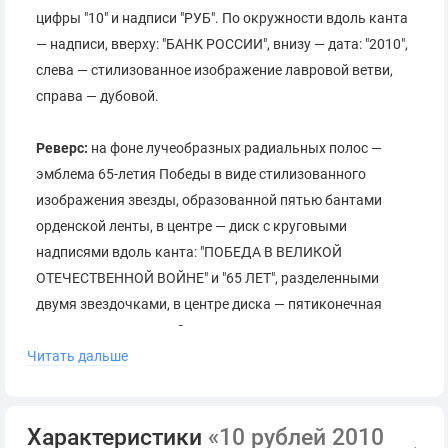
цифры "10" и надписи "РУБ". По окружности вдоль канта
— надписи, вверху: "БАНК РОССИИ", внизу — дата: "2010",
слева — стилизованное изображение лавровой ветви,
справа — дубовой.
Реверс:
на фоне лучеобразных радиальных полос —
эмблема 65-летия Победы в виде стилизованного
изображения звезды, образованной пятью бантами
орденской ленты, в центре — диск с круговыми
надписями вдоль канта: "ПОБЕДА В ВЕЛИКОЙ
ОТЕЧЕСТВЕННОЙ ВОЙНЕ" и "65 ЛЕТ", разделенными
двумя звездочками, в центре диска — пятиконечная
звезда знака ордена Славы.
Читать дальше
К чему приурочен выпуск
монеты «10 рублей 2010
Характеристики
«10 рублей 2010
65 лет Победы»