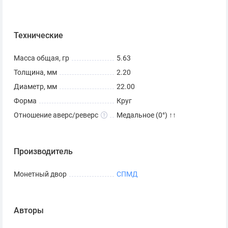
прадедов.
Монета «10 рублей 2010
Технические
65 лет Победы»:
разновидности
Масса общая, гр
5.63
Толщина, мм
2.20
Зафиксировано три разновидности оригиналов монеты
Диаметр, мм
22.00
«10 рублей 2010 65 лет Победы»:
Форма
Круг
Отношение аверс/реверс
Медальное (0°) ↑↑
Знак монетного двора расположен в центре —
самый распространенный вариант.
Знак монетного двора расположен левее —
Производитель
встречается реже.
Монетный двор
СПМД
Знак монетного двора сдвинут вправо и вверх —
встречается реже.
Авторы
Поскольку весь тираж (10 миллионов экземпляров)