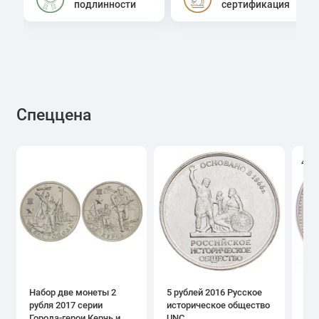
подлинности
сертификация
Спеццена
4.0
Набор две монеты 2
5 рублей 2016 Русское
1 р
рубля 2017 серии
историческое общество
дн
Города-герои Керчь и
UNC