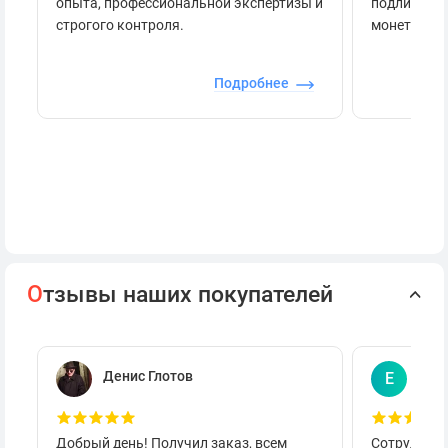
опыта, профессиональной экспертизы и
подлинност
строгого контроля.
монеты.
Подробнее
О
тзывы наших покупателей
Денис Глотов
Евг
Е
Добрый день! Получил заказ, всем
Сотруднича