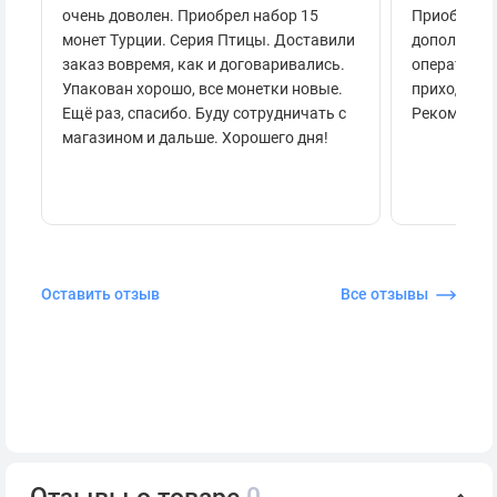
очень доволен. Приобрел набор 15
Приобретал
монет Турции. Серия Птицы. Доставили
дополнител
заказ вовремя, как и договаривались.
оперативно
Упакован хорошо, все монетки новые.
приходило 
Ещё раз, спасибо. Буду сотрудничать с
Рекоменду
магазином и дальше. Хорошего дня!
Оставить отзыв
Все отзывы
Отзывы о товаре
0