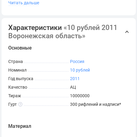
Читать дальше
разделённая звёздами надпись "⭐ ДЕСЯТЬ РУБЛЕЙ ⭐".
Характеристики
«10 рублей 2011
Воронежская область»
Санкт-Петербургский
Основные
Страна
Россия
монетный двор
Номинал
10 рублей
Год выпуска
2011
Художник: А.Д. Щаблыкин.
Качество
АЦ
Скульптор: А.А. Долгополова.
Тираж
10000000
К чему приурочен выпуск
Гурт
300 рифлений и надписи*
монеты «10 рублей 2011
Воронежская область»
Материал