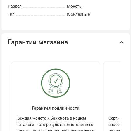
блеском и без видимых повреждений поверхности.
Раздел
Монеты
Монеты с браком оцениваются отдельно, в зависимости
Тип
Юбилейные
от редкости дефекта и состояния образца.
Гарантии магазина
Гарантия подлинности
Се
Каждая монета и банкнота в нашем
Сертификац
каталоге — это результат многолетнего
способов п
опыта, профессиональной экспертизы и
подлинност