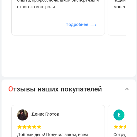
строгого контроля.
монеты.
Подробнее
О
тзывы наших покупателей
Денис Глотов
Евг
Е
Добрый день! Получил заказ, всем
Сотруднича