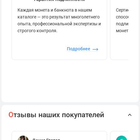
Каждая монета и банкнота в нашем
Сертификац
каталоге — это результат многолетнего
способов п
опыта, профессиональной экспертизы и
подлинност
строгого контроля.
монеты.
Подробнее
О
тзывы наших покупателей