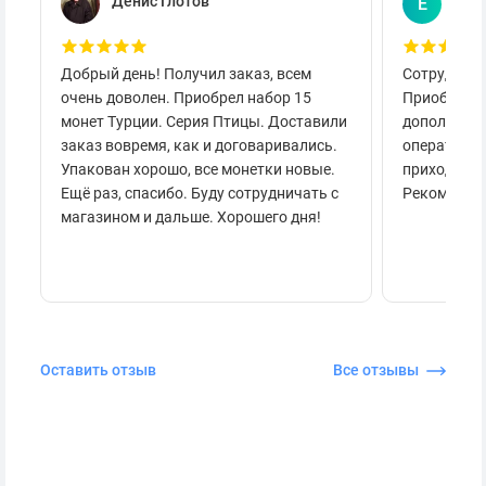
Денис Глотов
Евг
Е
Добрый день! Получил заказ, всем
Сотруднича
очень доволен. Приобрел набор 15
Приобретал
монет Турции. Серия Птицы. Доставили
дополнител
заказ вовремя, как и договаривались.
оперативно
Упакован хорошо, все монетки новые.
приходило 
Ещё раз, спасибо. Буду сотрудничать с
Рекоменду
магазином и дальше. Хорошего дня!
Оставить отзыв
Все отзывы