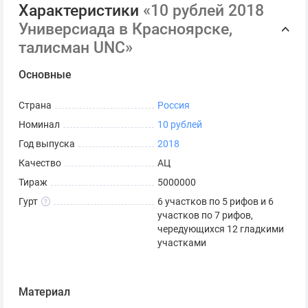
Характеристики
«10 рублей 2018
Гурта: 6 участков по 5 рифов и 6 участков по 7 рифов,
Универсиада в Красноярске,
чередующихся 12 гладкими участками.
талисман UNC»
Основные
Страна
Россия
Номинал
10 рублей
Год выпуска
2018
Качество
АЦ
Тираж
5000000
Гурт
6 участков по 5 рифов и 6
участков по 7 рифов,
чередующихся 12 гладкими
участками
Материал