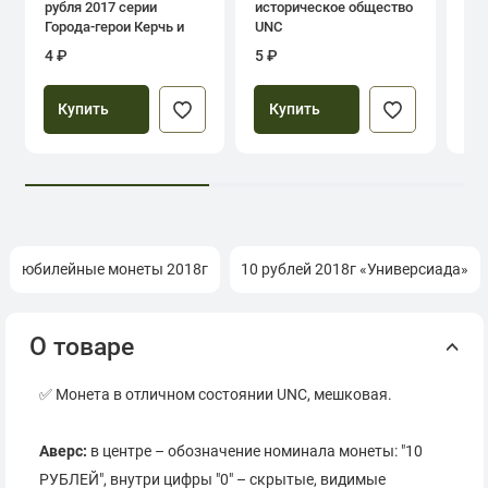
рубля 2017 серии
историческое общество
дн
Города-герои Керчь и
UNC
Севастополь
4 ₽
5 ₽
39
Купить
Купить
юбилейные монеты 2018г
10 рублей 2018г «Универсиада»
О товаре
✅ Монета в отличном состоянии UNC, мешковая.
Аверс:
в центре – обозначение номинала монеты: "10
РУБЛЕЙ", внутри цифры "0" – скрытые, видимые