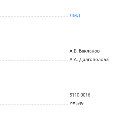
ЛМД
А.В. Бакланов
А.А. Долгополова
5110-0016
Y# 549