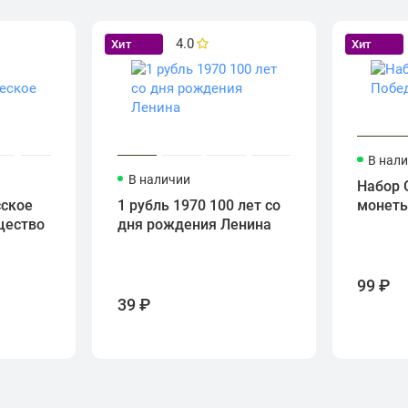
4.0
Хит
Хит
В нал
В наличии
Набор 
сское
1 рубль 1970 100 лет со
монет
щество
дня рождения Ленина
99 ₽
39 ₽