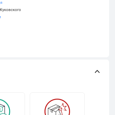
ая
 Жуковского
и