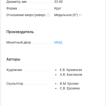
Диаметр, мм
33.00
Форма
Круг
Отношение аверс/реверс
Медальное (0°) ↑↑
Производитель
Монетный двор
ММД
Авторы
Художник
Е.В. Крамская
А.В. Бакланов
Скульптор
В.М. Ерохин
С.В. Ерохина