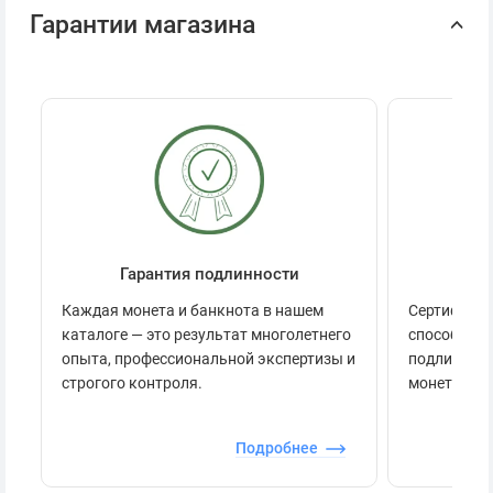
Гарантии магазина
Гарантия подлинности
Се
Каждая монета и банкнота в нашем
Сертификац
каталоге — это результат многолетнего
способов п
опыта, профессиональной экспертизы и
подлинност
строгого контроля.
монеты.
Подробнее