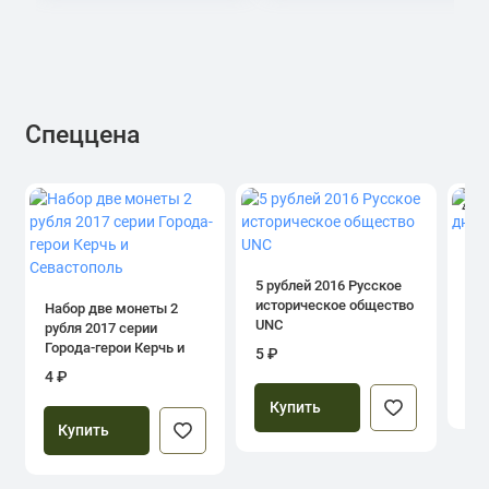
Спеццена
4.0
1 р
дн
5 рублей 2016 Русское
историческое общество
Набор две монеты 2
UNC
рубля 2017 серии
39
Города-герои Керчь и
5 ₽
Севастополь
4 ₽
Купить
Купить