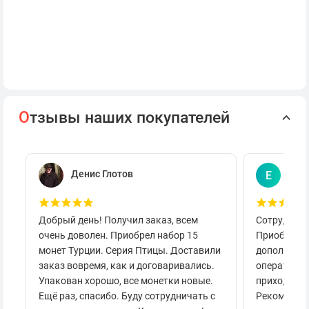
О
тзывы наших покупателей
Денис Глотов
Евг
Е
Добрый день! Получил заказ, всем
Сотруднича
очень доволен. Приобрел набор 15
Приобретал
монет Турции. Серия Птицы. Доставили
дополнител
заказ вовремя, как и договаривались.
оперативно
Упакован хорошо, все монетки новые.
приходило 
Ещё раз, спасибо. Буду сотрудничать с
Рекоменду