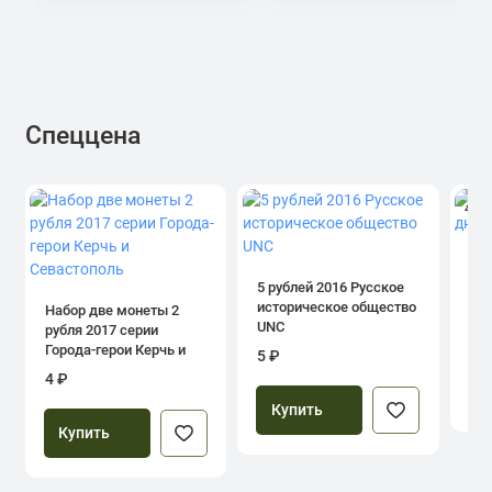
Спеццена
4.0
1 р
дн
5 рублей 2016 Русское
историческое общество
Набор две монеты 2
UNC
рубля 2017 серии
39
Города-герои Керчь и
5 ₽
Севастополь
4 ₽
Купить
Купить