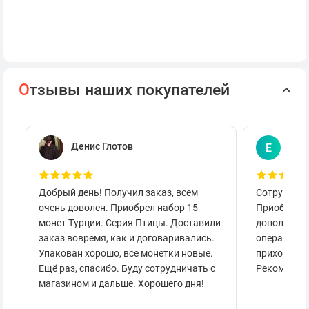
О
тзывы наших покупателей
Денис Глотов
Евг
Е
Добрый день! Получил заказ, всем
Сотруднича
очень доволен. Приобрел набор 15
Приобретал
монет Турции. Серия Птицы. Доставили
дополнител
заказ вовремя, как и договаривались.
оперативно
Упакован хорошо, все монетки новые.
приходило 
Ещё раз, спасибо. Буду сотрудничать с
Рекоменду
магазином и дальше. Хорошего дня!