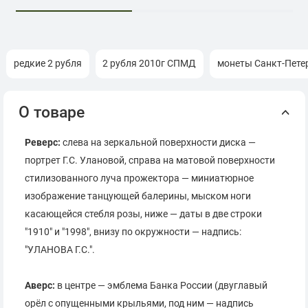
редкие 2 рубля
2 рубля 2010г СПМД
монеты Санкт-Пете
О товаре
Реверс:
слева на зеркальной поверхности диска —
портрет Г.С. Улановой, справа на матовой поверхности
стилизованного луча прожектора — миниатюрное
изображение танцующей балерины, мыском ноги
касающейся стебля розы, ниже — даты в две строки
"1910" и "1998", внизу по окружности — надпись:
"УЛАНОВА Г.С.".
Аверс:
в центре — эмблема Банка России (двуглавый
орёл с опущенными крыльями, под ним — надпись