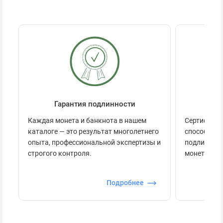
Гарантия подлинности
Се
Каждая монета и банкнота в нашем
Сертификац
каталоге — это результат многолетнего
способов п
опыта, профессиональной экспертизы и
подлинност
строгого контроля.
монеты.
Подробнее