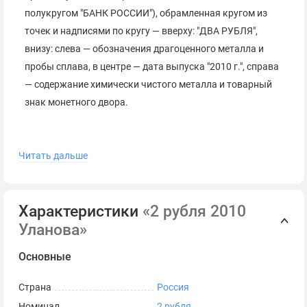
полукругом "БАНК РОССИИ"), обрамленная кругом из
точек и надписями по кругу — вверху: "ДВА РУБЛЯ",
внизу: слева — обозначения драгоценного металла и
пробы сплава, в центре — дата выпуска "2010 г.", справа
— содержание химически чистого металла и товарный
знак монетного двора.
Коллекционная серебряная монета.
Читать дальше
Поставляется в оригинальной капсуле.
Сопровождается сертификатом Банка России.
Характеристики
«2 рубля 2010
*
Серия и номер сертификата могут отличаться от
Уланова»
представленных на фото.
Основные
Страна
Россия
Номинал
2 рубля