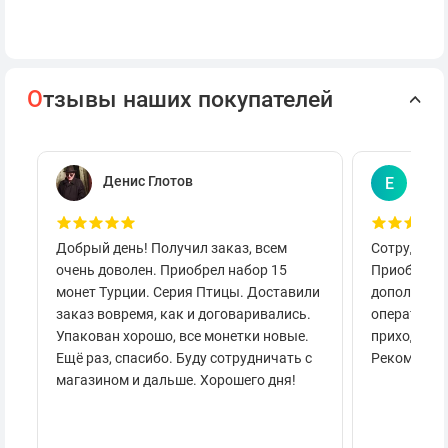
О
тзывы наших покупателей
Денис Глотов
Евг
Е
Добрый день! Получил заказ, всем
Сотруднича
очень доволен. Приобрел набор 15
Приобретал
монет Турции. Серия Птицы. Доставили
дополнител
заказ вовремя, как и договаривались.
оперативно
Упакован хорошо, все монетки новые.
приходило 
Ещё раз, спасибо. Буду сотрудничать с
Рекоменду
магазином и дальше. Хорошего дня!