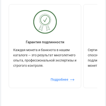
Гарантия подлинности
Се
Каждая монета и банкнота в нашем
Сертификац
каталоге — это результат многолетнего
способов п
опыта, профессиональной экспертизы и
подлинност
строгого контроля.
монеты.
Подробнее