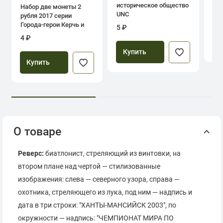
историческое общество
Набор две монеты 2
UNC
рубля 2017 серии
39
Города-герои Керчь и
5 ₽
Севастополь
4 ₽
Купить
Купить
О товаре
Реверс:
биатлонист, стреляющий из винтовки, на
втором плане над чертой — стилизованные
изображения: слева — северного узора, справа —
охотника, стреляющего из лука, под ним — надпись и
дата в три строки: "ХАНТЫ-МАНСИЙСК 2003", по
окружности — надпись: "ЧЕМПИОНАТ МИРА ПО