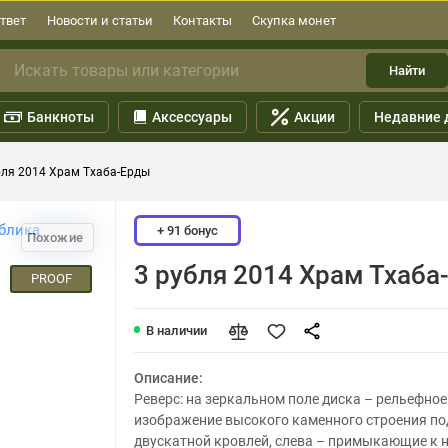
твет
Новости и статьи
Контакты
Скупка монет
Найти
Банкноты
Аксессуары
Акции
Недавние 
бля 2014 Храм Тхаба-Ерды
+ 91 бонус
Похожие
3 рубля 2014 Храм Тхаба
PROOF
В наличии
Описание:
Реверс: на зеркальном поле диска – рельефное
изображение высокого каменного строения по
двускатной кровлей, слева – примыкающие к 