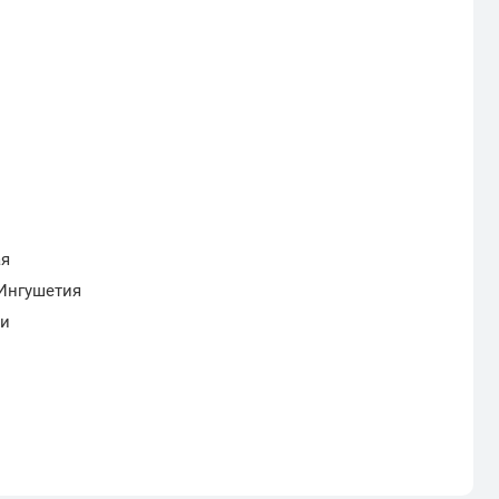
ая
 Ингушетия
ии