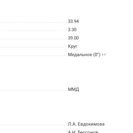
33.94
3.30
39.00
Круг
Медальное (0°) ↑↑
ММД
Л.А. Евдокимова
А.Н. Бессонов