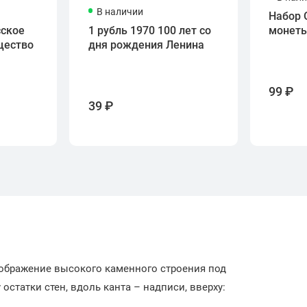
В наличии
Набор 
сское
1 рубль 1970 100 лет со
монет
щество
дня рождения Ленина
99 ₽
39 ₽
ображение высокого каменного строения под
статки стен, вдоль канта – надписи, вверху: