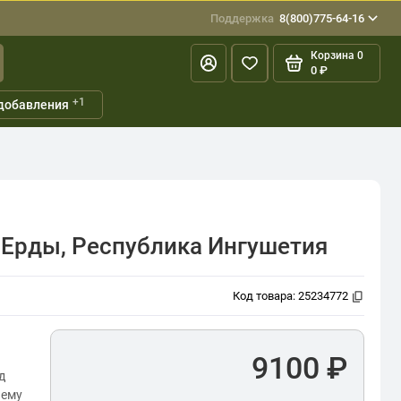
Поддержка
8(800)775-64-16
Корзина
0
0 ₽
+1
добавления
-Ерды, Республика Ингушетия
Код товара:
25234772
9100 ₽
д
нему