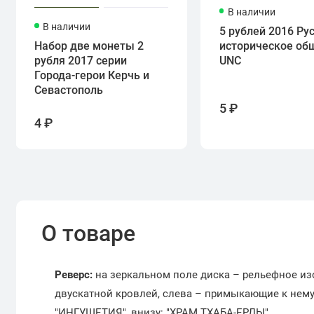
В наличии
В наличии
5 рублей 2016 Ру
Набор две монеты 2
историческое об
рубля 2017 серии
UNC
Города-герои Керчь и
Севастополь
5 ₽
4 ₽
О товаре
Реверс:
на зеркальном поле диска – рельефное из
двускатной кровлей, слева – примыкающие к нему о
"ИНГУШЕТИЯ", внизу: "ХРАМ ТХАБА-ЕРДЫ".