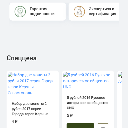
Гарантия
Экспертиза и
подлинности
сертификация
Спеццена
4.0
1 р
дн
5 рублей 2016 Русское
историческое общество
Набор две монеты 2
UNC
рубля 2017 серии
39
Города-герои Керчь и
5 ₽
Севастополь
4 ₽