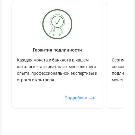
Гарантия подлинности
Се
Каждая монета и банкнота в нашем
Сертификац
каталоге — это результат многолетнего
способов п
опыта, профессиональной экспертизы и
подлинност
строгого контроля.
монеты.
Подробнее