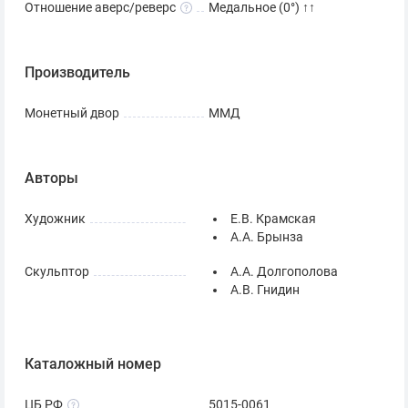
Отношение аверс/реверс
Медальное (0°) ↑↑
Производитель
Монетный двор
ММД
Авторы
Художник
Е.В. Крамская
А.А. Брынза
Скульптор
А.А. Долгополова
А.В. Гнидин
Каталожный номер
ЦБ РФ
5015-0061