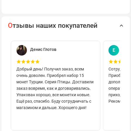
О
тзывы наших покупателей
Денис Глотов
Евг
Е
Добрый день! Получил заказ, всем
Сотруднича
очень доволен. Приобрел набор 15
Приобретал
монет Турции. Серия Птицы. Доставили
дополнител
заказ вовремя, как и договаривались.
оперативно
Упакован хорошо, все монетки новые.
приходило 
Ещё раз, спасибо. Буду сотрудничать с
Рекоменду
магазином и дальше. Хорошего дня!