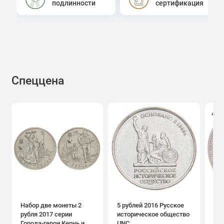
подлинности
сертификация
Спеццена
4.0
Набор две монеты 2
5 рублей 2016 Русское
1 р
рубля 2017 серии
историческое общество
дн
Города-герои Керчь и
UNC