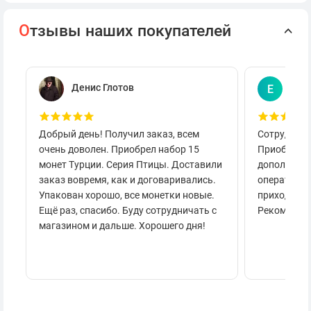
О
тзывы наших покупателей
Денис Глотов
Евг
Е
Добрый день! Получил заказ, всем
Сотруднича
очень доволен. Приобрел набор 15
Приобретал
монет Турции. Серия Птицы. Доставили
дополнител
заказ вовремя, как и договаривались.
оперативно
Упакован хорошо, все монетки новые.
приходило 
Ещё раз, спасибо. Буду сотрудничать с
Рекоменду
магазином и дальше. Хорошего дня!