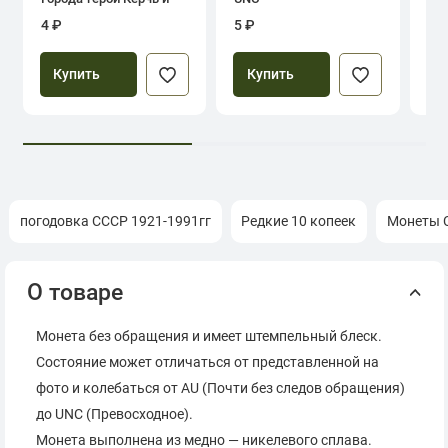
Севастополь
4 ₽
5 ₽
39
Купить
Купить
погодовка СССР 1921-1991гг
Редкие 10 копеек
Монеты С
О товаре
Монета без обращения и имеет штемпельный блеск.
Состояние может отличаться от представленной на
фото и колебаться от AU (Почти без следов обращения)
до UNC (Превосходное).
Монета выполнена из медно — никелевого сплава.