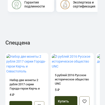
Гарантия
Экспертиза и
подлинности
сертификация
Спеццена
4.0
1 р
дн
5 рублей 2016 Русское
историческое общество
Набор две монеты 2
UNC
рубля 2017 серии
39
Города-герои Керчь и
5 ₽
Севастополь
4 ₽
Купить