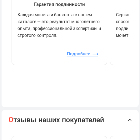
Гарантия подлинности
Се
Каждая монета и банкнота в нашем
Сертификац
каталоге — это результат многолетнего
способов п
опыта, профессиональной экспертизы и
подлинност
строгого контроля.
монеты.
Подробнее
О
тзывы наших покупателей