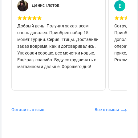
Денис Глотов
Евг
Е
Добрый день! Получил заказ, всем
Сотруднича
очень доволен. Приобрел набор 15
Приобретал
монет Турции. Серия Птицы. Доставили
дополнител
заказ вовремя, как и договаривались.
оперативно
Упакован хорошо, все монетки новые.
приходило 
Ещё раз, спасибо. Буду сотрудничать с
Рекоменду
магазином и дальше. Хорошего дня!
Оставить отзыв
Все отзывы