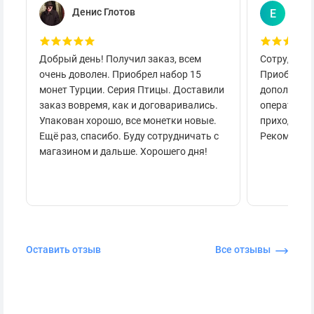
Денис Глотов
Евг
Е
Добрый день! Получил заказ, всем
Сотруднича
очень доволен. Приобрел набор 15
Приобретал
монет Турции. Серия Птицы. Доставили
дополнител
заказ вовремя, как и договаривались.
оперативно
Упакован хорошо, все монетки новые.
приходило 
Ещё раз, спасибо. Буду сотрудничать с
Рекоменду
магазином и дальше. Хорошего дня!
Оставить отзыв
Все отзывы