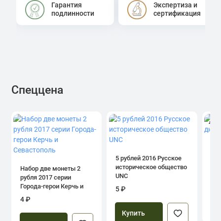
Гарантия
Экспертиза и
подлинности
сертификация
Спеццена
4.0
1 р
дн
5 рублей 2016 Русское
историческое общество
Набор две монеты 2
UNC
рубля 2017 серии
39
Города-герои Керчь и
5 ₽
Севастополь
4 ₽
Купить