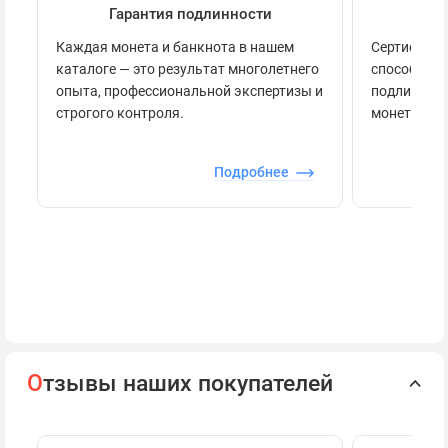
Гарантия подлинности
Се
Каждая монета и банкнота в нашем
Сертификац
каталоге — это результат многолетнего
способов п
опыта, профессиональной экспертизы и
подлинност
строгого контроля.
монеты.
Подробнее
О
тзывы наших покупателей