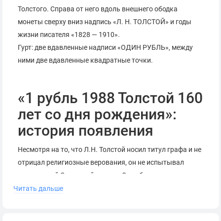
Толстого. Справа от него вдоль внешнего ободка
монеты сверху вниз надпись «Л. Н. ТОЛСТОЙ» и годы
жизни писателя «1828 — 1910».
Гурт: две вдавленные надписи «ОДИН РУБЛЬ», между
ними две вдавленные квадратные точки.
«1 рубль 1988 Толстой 160
лет со дня рождения»:
история появления
Несмотря на то, что Л.Н. Толстой носил титул графа и не
отрицал религиозные верования, он не испытывал
притеснений Советской власти. Это объясняется тем,
что писатель вел образ жизни, схожий с жизнью
Читать дальше
простого крестьянина и разработал собственную
философию, на идеи которой впоследствии опирались