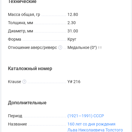
Технические
Данная монета относится к оборотным, поэтому
стоимость ее доходит максимум до 250 рублей.
Масса общая, гр
12.80
Толщина, мм
2.30
Как отличить оригинал от
Диаметр, мм
31.00
копии?
Форма
Круг
Оригинал монеты «1 рубль 1988 Толстой 160 лет со дня
Отношение аверс/реверс
Медальное (0°) ↑↑
рождения» имеет ряд отличительных черт:
Писатель изображен анфас.
Каталожный номер
Справа от изображения Толстого сверху вниз
Krause
Y# 216
расположена надпись «Л.Н. Толстой 1828-1910». ;
Точкой разделяются только даты лет жизни.
Дополнительные
Период
(1921—1991) СССР
Название
160 лет со дня рождения
Льва Николаевича Толстого