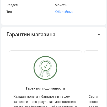
Раздел
Монеты
Тип
Юбилейные
Гарантии магазина
Гарантия подлинности
Се
Каждая монета и банкнота в нашем
Сертификац
каталоге — это результат многолетнего
способов п
опыта, профессиональной экспертизы и
подлинност