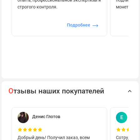
строгого контроля.
монеты.
Подробнее
О
тзывы наших покупателей
Денис Глотов
Евг
Е
Добрый день! Получил заказ, всем
Сотруднича