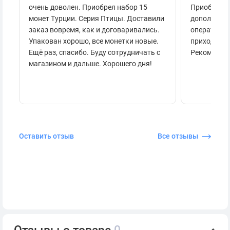
очень доволен. Приобрел набор 15
Приобретал
монет Турции. Серия Птицы. Доставили
дополнител
заказ вовремя, как и договаривались.
оперативно
Упакован хорошо, все монетки новые.
приходило 
Ещё раз, спасибо. Буду сотрудничать с
Рекоменду
магазином и дальше. Хорошего дня!
Оставить отзыв
Все отзывы
Отзывы о товаре
0