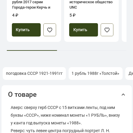
рубля 2017 серии
историческое общество
дн
Города-герои Керчь и
UNC
Севастополь
4 ₽
5 ₽
39
Купить
Купить
погодовка СССР 1921-1991гг
1 рубль 1988г «Толстой»
Д
О товаре
Аверс: сверху герб СССР с 15 витками ленты, под ним
буквы «СССР», ниже номинал монеты «1 РУБЛЬ», внизу
у канта год выпуска монеты «1988».
Реверс: чуть левее центра погрудный портрет Л. Н.