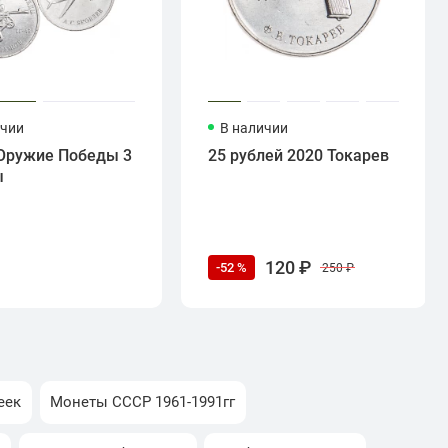
ичии
В наличии
Оружие Победы 3
25 рублей 2020 Токарев
ы
120 ₽
-52 %
250 ₽
еек
Монеты СССР 1961-1991гг