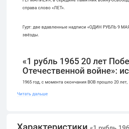
справа слово «ЛЕТ».
Гурт: две вдавленные надписи «ОДИН РУБЛЬ 9 МА
звёзды.
«1 рубль 1965 20 лет Поб
Отечественной войне»: и
1965 год, с момента окончания ВОВ прошло 20 лет,
за свободу от фашистской Германии все еще отзыв
Читать дальше
на тот момент глава СССР, объявляет 9 мая нераб
номиналом в 1 рубль, посвященной Великой побед
28 апреля 1965 года монета выходит в тираж в ко
Характеристики
что тираж велик, и монету нельзя назвать редкой, 
«1 рубль 19