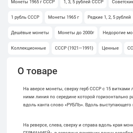
Монеты 1965 г СССР
1, 3, 5 рублей СССР
Советски
1 рубль СССР
Монеты 1965 г
Редкие 1, 2, 5 рублей
Дешёвые монеты
Монеты до 2000г
Недорогие м
Коллекционные
СССР (1921—1991)
Ценные
С
О товаре
На аверсе монеты, сверху герб СССР с 15 витками 
ними линия по середине которой горизонтально р
вдоль канта слово «РУБЛЬ». Вдоль выступающего 
На реверсе, слева, сверху и справа вдоль края
ГЕРМАНИЕЙ», в середине памятник воину-освободи