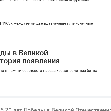
Я 1965», между ними две вдавленные пятиконечные
еды в Великой
стория появления
 но в памяти советского народа кровопролитная битва
ается болью. Прекрасно понимая это, Л.И. Брежнев,
очим днем и издает указ о выпуске юбилейной монеты
е.
личестве 60 миллионов экземпляров. Несмотря на то,
купить «1 рубль 1965 20 лет Победы в Великой
65 20 лет Победы в Великой Отечественн