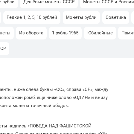
е рубли
Дешёвые монеты СССР
Монеты СССР и Росси
Редкие 1, 2, 5, 10 рублей
Монеты рубли
Советика
онеты
Из оборота
1 рубль 1965
Юбилейные
Памя
ССР
ленты, ниже слева буквы «СС», справа «СР», между
асположен ромб, еще ниже слово «ОДИН» и внизу
канта монеты точечный ободок.
 монеты надпись «ПОБЕДА НАД ФАШИСТСКОЙ
телю. Слева от памятника латинская цифра «XX»,