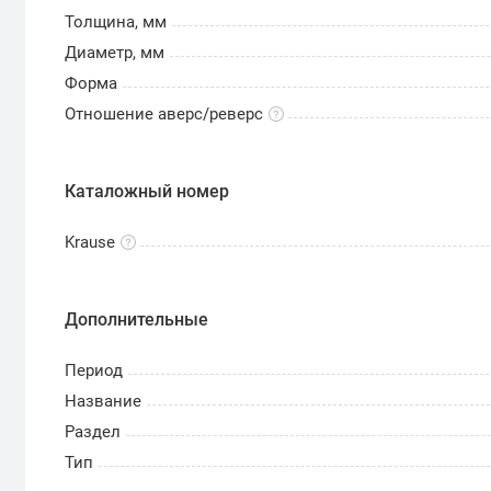
Оригинал монеты «1 рубль 1965 20 лет Победы в 
Толщина, мм
следующим признакам:
Диаметр, мм
Гурт монеты гладкий с выдавленными цифра
Форма
Между надписью «один рубль 9 мая 1965 года»
Отношение аверс/реверс
Вес монеты – 7,5 грамм.
Монеты, приуроченные к 20-летию победы, нумизм
Каталожный номер
изображения на реверсе. Такие монеты подделыва
невысока, в отличие от коллекционных proof-like, ч
Krause
Дополнительные
Период
Название
Раздел
Тип