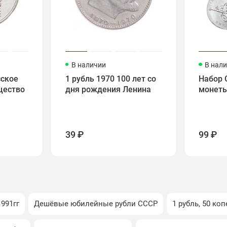
В наличии
В нал
сское
1 рубль 1970 100 лет со
Набор 
щество
дня рождения Ленина
монет
39 ₽
99 ₽
991гг
Дешёвые юбилейные рубли СССР
1 рубль, 50 коп