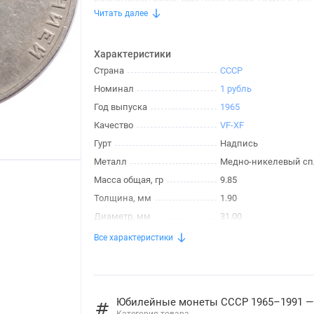
Читать далее
Характеристики
Страна
СССР
Номинал
1 рубль
Год выпуска
1965
Качество
VF-XF
Гурт
Надпись
Металл
Медно-никелевый сп
Масса общая, гр
9.85
Толщина, мм
1.90
Диаметр, мм
31.00
Все характеристики
Юбилейные монеты СССР 1965–1991 —
Категория товара