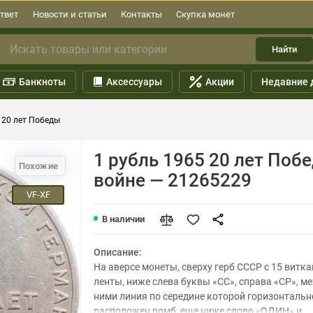
твет
Новости и статьи
Контакты
Скупка монет
Найти
Банкноты
Аксессуары
Акции
Недавние 
 20 лет Победы
1 рубль 1965 20 лет Поб
Похожие
войне — 21265229
VF-XF
В наличии
Описание:
На аверсе монеты, сверху герб СССР с 15 витк
ленты, ниже слева буквы «СС», справа «СР», м
ними линия по середине которой горизонтальн
расположен ромб, еще ниже слово «ОДИН» и...