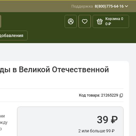
Поддержка
8(800)775-64-16
Корзина
0
0 ₽
добавления
еды в Великой Отечественной
Код товара:
21265229
ами
39 ₽
ежду
о
2 или больше 99 ₽