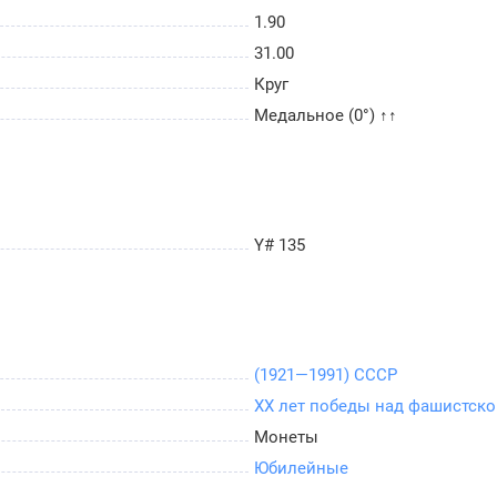
Великой Отечественной войне» можно отличить по
1.90
31.00
ми 1965.
Круг
 есть две вдавленные звездочки, вверху и внизу.
Медальное (0°) ↑↑
аты называют «Воин-освободитель» из-за
ют совсем нечасто, поскольку их стоимость
ья степень редкости – 4-5.
Y# 135
(1921—1991) СССР
XX лет победы над фашистско
Монеты
Юбилейные