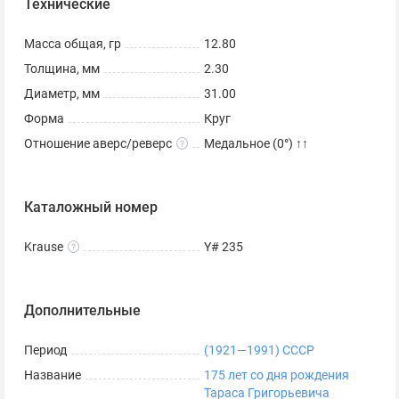
Технические
состоянии.
Обратите внимание, что перед вами оборотная монета.
Масса общая, гр
12.80
Это значит, что ее стоимость будет невысокой даже при
Толщина, мм
2.30
условии, что она в отличном состоянии.
Диаметр, мм
31.00
Форма
Круг
Как отличить оригинал от
Отношение аверс/реверс
Медальное (0°) ↑↑
подделки?
Чтобы отличить оригинал «1 рубль 1989 Шевченко 175
Каталожный номер
лет со дня рождения» от копии, присмотритесь к монете.
На оригинале должны быть такие детали:
Krause
Y# 235
Шевченко изображен в полуанфас, лицо
наклонено вниз, слегка повернуто влево.
Дополнительные
Годы жизни расположены слева от изображения
Период
(1921—1991) СССР
поэта.
Название
175 лет со дня рождения
Тараса Григорьевича
Даты лет жизни не разделены никакими знаками