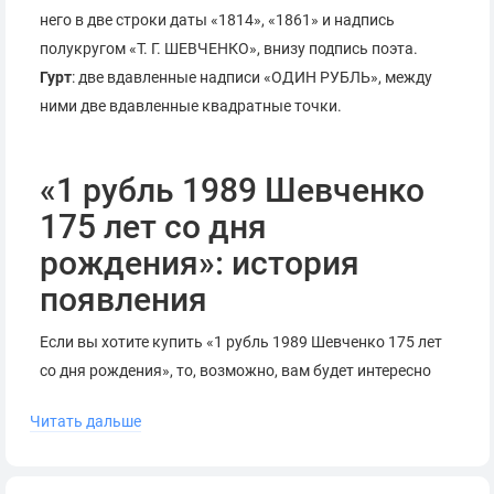
него в две строки даты «1814», «1861» и надпись
полукругом «Т. Г. ШЕВЧЕНКО», внизу подпись поэта.
Гурт
: две вдавленные надписи «ОДИН РУБЛЬ», между
ними две вдавленные квадратные точки.
«1 рубль 1989 Шевченко
175 лет со дня
рождения»: история
появления
Если вы хотите купить «1 рубль 1989 Шевченко 175 лет
со дня рождения», то, возможно, вам будет интересно
узнать, что монета была выпущена 2 марта 1989 года.
Читать дальше
Ее выпуск приурочили ко дню рождения Т.Г.Шевченко –
великого украинского писателя, которого считают
основоположником украинской литературы.