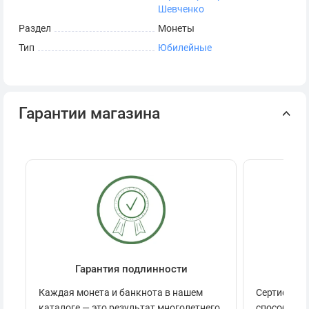
Шевченко
и расположены в две строки.
Раздел
Монеты
Тип
Юбилейные
Гарантии магазина
Гарантия подлинности
Се
Каждая монета и банкнота в нашем
Сертификац
каталоге — это результат многолетнего
способов п