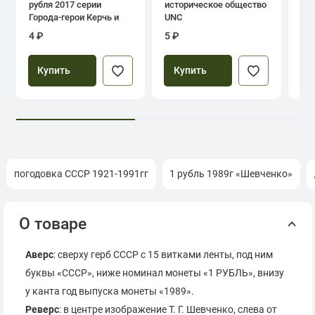
рубля 2017 серии
историческое общество
дн
Города-герои Керчь и
UNC
Севастополь
4 ₽
5 ₽
39
Купить
Купить
погодовка СССР 1921-1991гг
1 рубль 1989г «Шевченко»
О товаре
Аверс
: сверху герб СССР с 15 витками ленты, под ним
буквы «СССР», ниже номинал монеты «1 РУБЛЬ», внизу
у канта год выпуска монеты «1989».
Реверс
: в центре изображение Т. Г. Шевченко, слева от