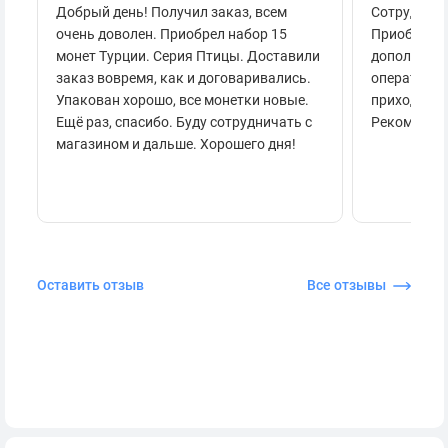
Добрый день! Получил заказ, всем
Сотруднича
очень доволен. Приобрел набор 15
Приобретал
монет Турции. Серия Птицы. Доставили
дополнител
заказ вовремя, как и договаривались.
оперативно
Упакован хорошо, все монетки новые.
приходило 
Ещё раз, спасибо. Буду сотрудничать с
Рекоменду
магазином и дальше. Хорошего дня!
Оставить отзыв
Все отзывы