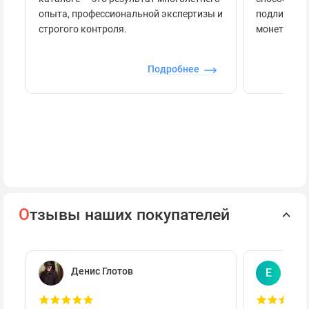
опыта, профессиональной экспертизы и
подлинност
строгого контроля.
монеты.
Подробнее
О
тзывы наших покупателей
Денис Глотов
Евг
Е