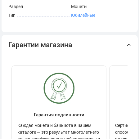
Раздел
Монеты
Тип
Юбилейные
Гарантии магазина
Гарантия подлинности
Се
Каждая монета и банкнота в нашем
Сертификац
каталоге — это результат многолетнего
способов п
опыта, профессиональной экспертизы и
подлинност