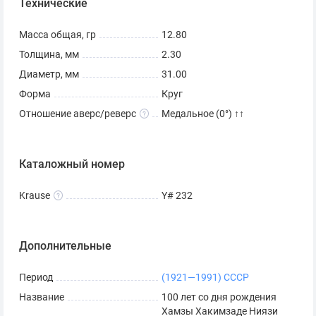
Технические
может быть выше тех рублей, который активно
использовались по назначению. Тем не менее,
Масса общая, гр
12.80
оборотный рубль с изображением Ниязи в среднем
Толщина, мм
2.30
оценивается в 300-350 рублей.
Диаметр, мм
31.00
Как отличить оригинал от
Форма
Круг
Отношение аверс/реверс
Медальное (0°) ↑↑
копии?
Если вы не уверены оригинал«1 рубль 1989 Ниязи 100
Каталожный номер
лет со дня рождения» или подделка перед вами,
обратите внимание на такие детали как:
Krause
Y# 232
Поэт изображен в анфас, взгляд обращен влево.
Имя Ниязи выполнено стилизованным шрифтом.
Дополнительные
Справа от изображения на реверсе есть годы
Период
(1921—1991) СССР
жизни поэта, под ними раскрытая книга и
Название
100 лет со дня рождения
закладка-цветок.
Хамзы Хакимзаде Ниязи