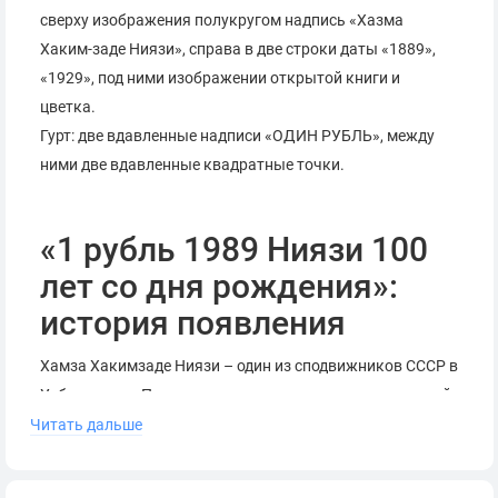
сверху изображения полукругом надпись «Хазма
Хаким-заде Ниязи», справа в две строки даты «1889»,
«1929», под ними изображении открытой книги и
цветка.
Гурт: две вдавленные надписи «ОДИН РУБЛЬ», между
ними две вдавленные квадратные точки.
«1 рубль 1989 Ниязи 100
лет со дня рождения»:
история появления
Хамза Хакимзаде Ниязи – один из сподвижников СССР в
Узбекистане. Поэт стал основателем социалистической
литературы в своей стране. Выступал против власти
Читать дальше
царя.
Ко дню его рождения 17 октября 1989 года вышел