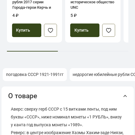
рубля 2017 серии
историческое общество
дн
Города-герои Керчь и
UNC
Севастополь
4 ₽
5 ₽
39
Купить
Купить
погодовка СССР 1921-1991гг
недорогие юбилейные рубли С
О товаре
Аверс: сверху герб СССР с 15 витками ленты, под ним
буквы «СССР», ниже номинал монеты «1 РУБЛЬ», внизу
у канта год выпуска монеты «1989».
Реверс: в центре изображение Хазмы Хаким-заде Ниязи,