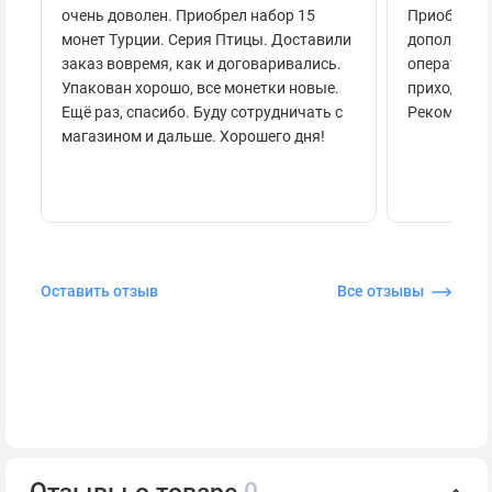
очень доволен. Приобрел набор 15
Приобретал
монет Турции. Серия Птицы. Доставили
дополнител
заказ вовремя, как и договаривались.
оперативно
Упакован хорошо, все монетки новые.
приходило 
Ещё раз, спасибо. Буду сотрудничать с
Рекоменду
магазином и дальше. Хорошего дня!
Оставить отзыв
Все отзывы
Отзывы о товаре
0