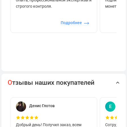
строгого контроля.
монеты.
Подробнее
О
тзывы наших покупателей
Денис Глотов
Евг
Е
Добрый день! Получил заказ, всем
Сотруднича