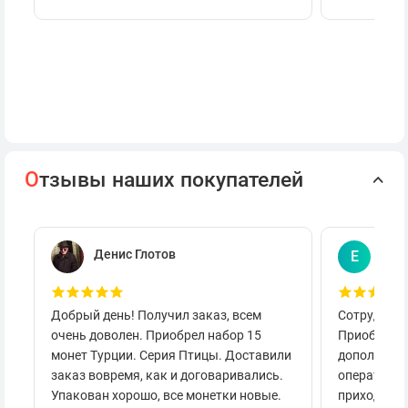
О
тзывы наших покупателей
Денис Глотов
Евг
Е
Добрый день! Получил заказ, всем
Сотруднича
очень доволен. Приобрел набор 15
Приобретал
монет Турции. Серия Птицы. Доставили
дополнител
заказ вовремя, как и договаривались.
оперативно
Упакован хорошо, все монетки новые.
приходило 