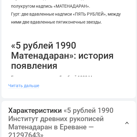
полукругом надпись «МАТЕНАДАРАН».
Гурт: две вдавленные надписи «ПЯТЬ РУБЛЕЙ», между
ними две вдавленные пятиконечные звезды.
«5 рублей 1990
Матенадаран»: история
появления
Если вы хотите купить «5 рублей 1990 Матенадаран», то
вам будет любопытно узнать, что монета была
Читать дальше
выпущена 31 октября 1990 года в рамках серии
пятирублевок, посвященных памятникам архитектуры
Характеристики
«5 рублей 1990
СССР.
Институт древних рукописей
На монете изображен Институт древних рукописей в
Матенадаран в Ереване —
Ереване. Он был основан в 1920 году, а в 1959 году было
21297643»