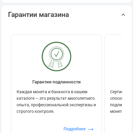
стилизованным шрифтом.
Гарантии магазина
Гарантия подлинности
Се
Каждая монета и банкнота в нашем
Сертификац
каталоге — это результат многолетнего
способов п
опыта, профессиональной экспертизы и
подлинност
строгого контроля.
монеты.
Подробнее