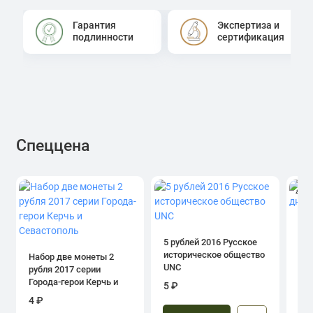
Гарантия
Экспертиза и
подлинности
сертификация
Спеццена
4.0
1 р
дн
5 рублей 2016 Русское
историческое общество
Набор две монеты 2
UNC
рубля 2017 серии
39
Города-герои Керчь и
5 ₽
Севастополь
4 ₽