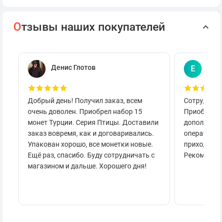
О
тзывы наших покупателей
Денис Глотов
Евг
Е
Добрый день! Получил заказ, всем
Сотруднича
очень доволен. Приобрел набор 15
Приобретал
монет Турции. Серия Птицы. Доставили
дополнител
заказ вовремя, как и договаривались.
оперативно
Упакован хорошо, все монетки новые.
приходило 
Ещё раз, спасибо. Буду сотрудничать с
Рекоменду
магазином и дальше. Хорошего дня!