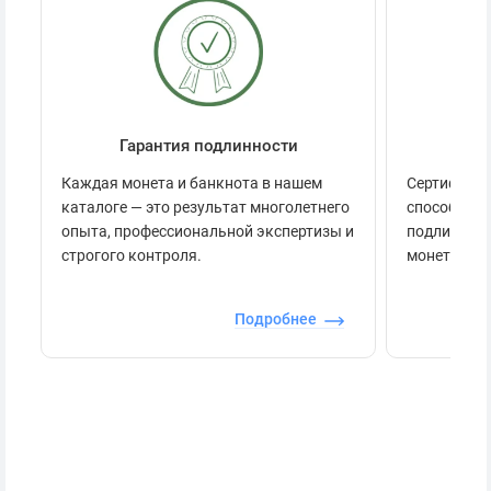
Гарантия подлинности
Се
Каждая монета и банкнота в нашем
Сертификац
каталоге — это результат многолетнего
способов п
опыта, профессиональной экспертизы и
подлинност
строгого контроля.
монеты.
Подробнее