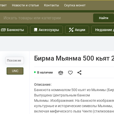
твет
Новости и статьи
Контакты
Скупка монет
Найти
Банкноты
Аксессуары
Акции
Недавние 
Бирма Мьянма 500 кьят 
Похожие
UNC
В наличии
Описание:
Банкнота номиналом 500 кьят из Мьянмы (Би
Выпущена Центральным банком
Мьянмы. Изображения: На банкноте изображ
культурные и исторические символы Мьянмы,
включая мифического льва Чинте (стилизова