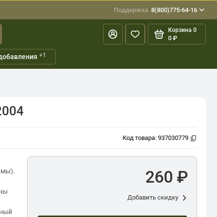
Поддержка
8(800)775-64-16
Корзина
0
0 ₽
+1
добавления
2004
Код товара:
937030779
рмы).
260 ₽
ены
Добавить скидку
нный