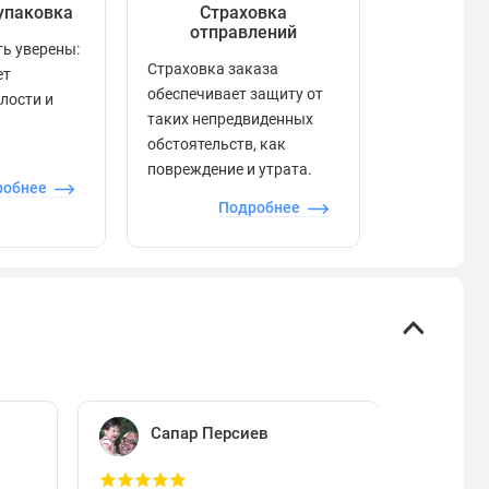
упаковка
Страховка
Рейтинг
отправлений
ь уверены:
Рейтинг по
Страховка заказа
ет
положител
обеспечивает защиту от
елости и
отзывами в
таких непредвиденных
качества то
обстоятельств, как
сервиса и д
повреждение и утрата.
робнее
П
Подробнее
Сапар Персиев
Е