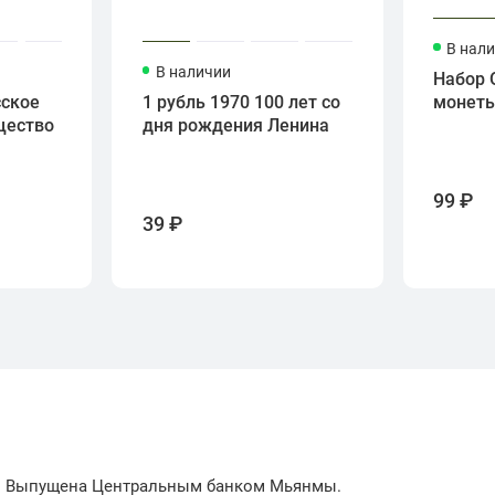
В нал
В наличии
Набор 
сское
1 рубль 1970 100 лет со
монет
щество
дня рождения Ленина
99 ₽
39 ₽
). Выпущена Центральным банком Мьянмы.