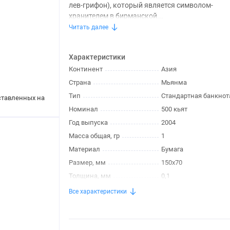
лев-грифон), который является символом-
хранителем в бирманской...
Читать далее
Характеристики
Континент
Азия
Страна
Мьянма
Тип
Стандартная банкнот
дставленных на
Номинал
500 кьят
Год выпуска
2004
Масса общая, гр
1
Материал
Бумага
Размер, мм
150х70
Толщина, мм
0,1
Все характеристики