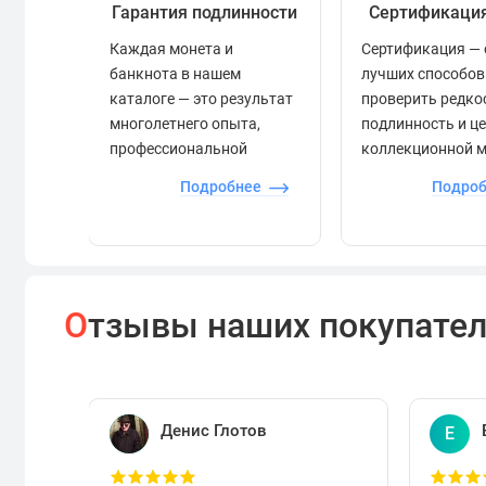
Гарантия подлинности
Сертификаци
Каждая монета и
Сертификация — 
банкнота в нашем
лучших способов
каталоге — это результат
проверить редко
многолетнего опыта,
подлинность и ц
профессиональной
коллекционной 
экспертизы и строгого
Подробнее
Подро
контроля.
О
тзывы наших покупате
Денис Глотов
Е