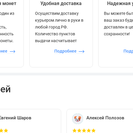
я монет
Удобная доставка
Надежная 
один из
Осуществим доставку
Вы можете быт
курьером лично в руки в
ваш заказ буд
сть,
любой город РФ.
доставлен в ц
енность
Количество пунктов
сохранности!
монеты.
выдачи насчитывает
более 60 000 точек по
бнее
Подробнее
Под
всей стране.
лей
Евгений Шаров
Алексей Полозов