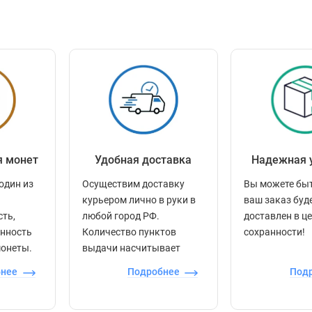
я монет
Удобная доставка
Надежная 
один из
Осуществим доставку
Вы можете быт
курьером лично в руки в
ваш заказ буд
сть,
любой город РФ.
доставлен в ц
енность
Количество пунктов
сохранности!
монеты.
выдачи насчитывает
более 60 000 точек по
бнее
Подробнее
Под
всей стране.