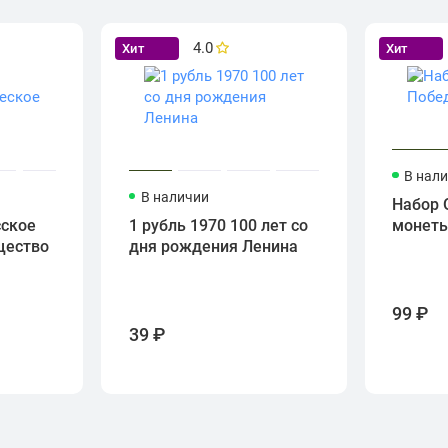
4.0
Хит
Хит
В нал
В наличии
Набор 
сское
1 рубль 1970 100 лет со
монет
щество
дня рождения Ленина
99 ₽
39 ₽