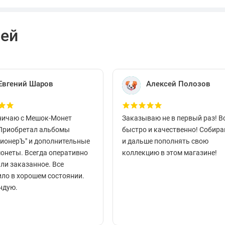
лей
Евгений Шаров
Алексей Полозов
ничаю с Мешок-Монет
Заказываю не в первый раз! В
 Приобретал альбомы
быстро и качественно! Собир
ционерЪ" и дополнительные
и дальше пополнять свою
монеты. Всегда оперативно
коллекцию в этом магазине!
ли заказанное. Все
ло в хорошем состоянии.
ндую.