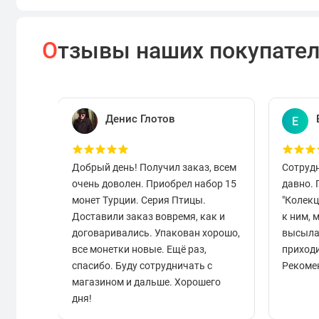
О
тзывы наших покупате
Денис Глотов
Е
Добрый день! Получил заказ, всем
Сотруд
очень доволен. Приобрел набор 15
давно.
монет Турции. Серия Птицы.
"Колек
Доставили заказ вовремя, как и
к ним, 
договаривались. Упакован хорошо,
высыла
все монетки новые. Ещё раз,
приходи
спасибо. Буду сотрудничать с
Рекоме
магазином и дальше. Хорошего
дня!