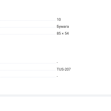
10
Бумага
85 × 54
-
TUS-207
-