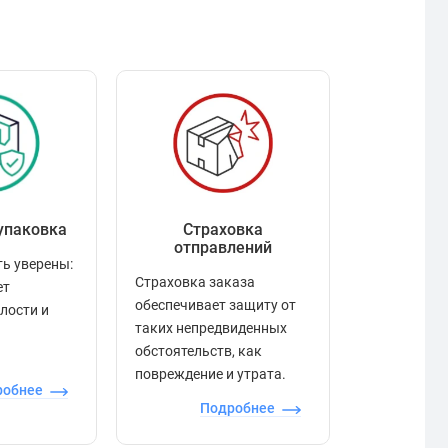
упаковка
Страховка
Рейтинг
отправлений
ь уверены:
Рейтинг по
Страховка заказа
ет
положител
обеспечивает защиту от
елости и
отзывами в
таких непредвиденных
качества то
обстоятельств, как
сервиса и д
повреждение и утрата.
робнее
П
Подробнее