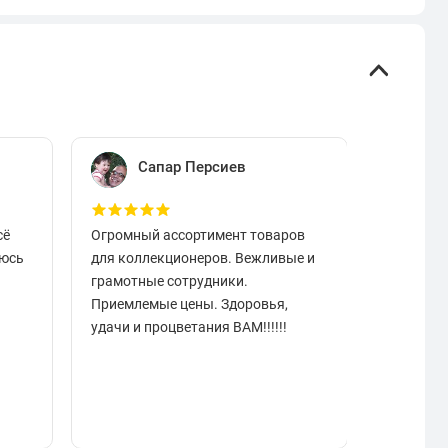
Сапар Персиев
Е
сё
Огромный ассортимент товаров
Отличный
аюсь
для коллекционеров. Вежливые и
вовремя.
грамотные сотрудники.
чистые в
Приемлемые цены. Здоровья,
разобрат
удачи и процветания ВАМ!!!!!!
подарок.
отзывчи