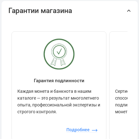
Гарантии магазина
Гарантия подлинности
Се
Каждая монета и банкнота в нашем
Сертификац
каталоге — это результат многолетнего
способов п
опыта, профессиональной экспертизы и
подлинност
строгого контроля.
монеты.
Подробнее