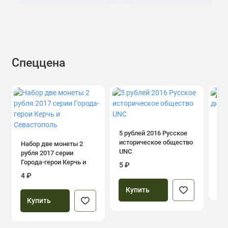
Спеццена
4.0
1 р
дн
5 рублей 2016 Русское
историческое общество
Набор две монеты 2
UNC
рубля 2017 серии
39
Города-герои Керчь и
5 ₽
Севастополь
4 ₽
Купить
Купить