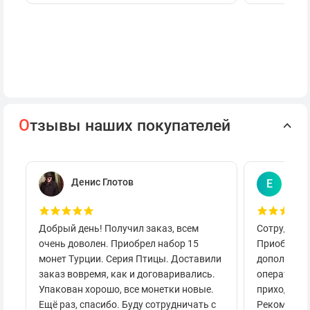
О
тзывы наших покупателей
Денис Глотов
Евг
Е
Добрый день! Получил заказ, всем
Сотруднича
очень доволен. Приобрел набор 15
Приобретал
монет Турции. Серия Птицы. Доставили
дополнител
заказ вовремя, как и договаривались.
оперативно
Упакован хорошо, все монетки новые.
приходило 
Ещё раз, спасибо. Буду сотрудничать с
Рекоменду