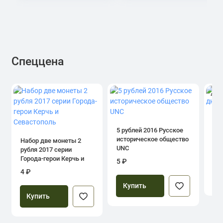
Спеццена
4.0
1 р
дн
5 рублей 2016 Русское
историческое общество
Набор две монеты 2
UNC
рубля 2017 серии
39
Города-герои Керчь и
5 ₽
Севастополь
4 ₽
Купить
Купить