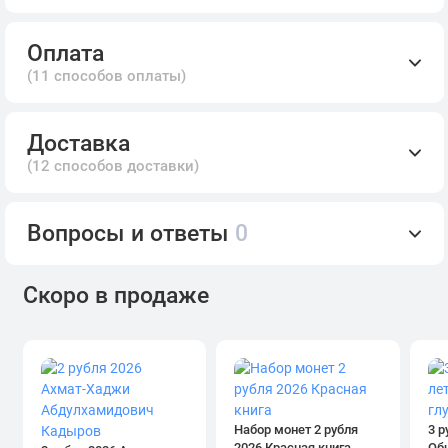
Оплата
(11 способов оплаты)
Доставка
(12 способов доставки)
Вопросы и ответы
0
Скоро в продаже
Набор монет 2 рубля
3 р
2026 Красная книга
Об