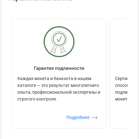
Гарантия подлинности
Се
Каждая монета и банкнота в нашем
Сертификац
каталоге — это результат многолетнего
способов п
опыта, профессиональной экспертизы и
подлинност
строгого контроля.
монеты.
Подробнее