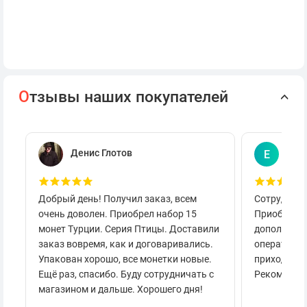
О
тзывы наших покупателей
Денис Глотов
Евг
Е
Добрый день! Получил заказ, всем
Сотруднича
очень доволен. Приобрел набор 15
Приобретал
монет Турции. Серия Птицы. Доставили
дополнител
заказ вовремя, как и договаривались.
оперативно
Упакован хорошо, все монетки новые.
приходило 
Ещё раз, спасибо. Буду сотрудничать с
Рекоменду
магазином и дальше. Хорошего дня!