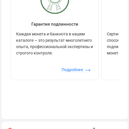
Гарантия подлинности
Се
Каждая монета и банкнота в нашем
Сертификац
каталоге — это результат многолетнего
способов п
опыта, профессиональной экспертизы и
подлинност
строгого контроля.
монеты.
Подробнее