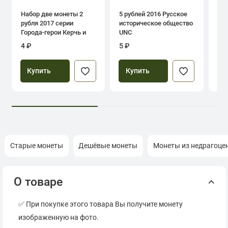
Набор две монеты 2
5 рублей 2016 Русское
1 р
рубля 2017 серии
историческое общество
дн
Города-герои Керчь и
UNC
Севастополь
4 ₽
5 ₽
39
Купить
Купить
Старые монеты
Дешёвые монеты
Монеты из недрагоце
О товаре
✅ При покупке этого товара Вы получите монету
изображенную на фото.