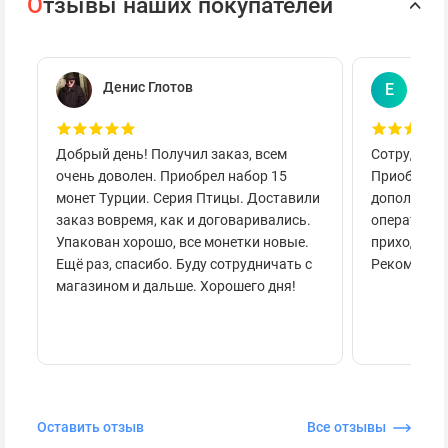
О
тзывы наших покупателей
Денис Глотов
Евг
Е
Добрый день! Получил заказ, всем
Сотруднича
очень доволен. Приобрел набор 15
Приобретал
монет Турции. Серия Птицы. Доставили
дополнител
заказ вовремя, как и договаривались.
оперативно
Упакован хорошо, все монетки новые.
приходило 
Ещё раз, спасибо. Буду сотрудничать с
Рекоменду
магазином и дальше. Хорошего дня!
Оставить отзыв
Все отзывы