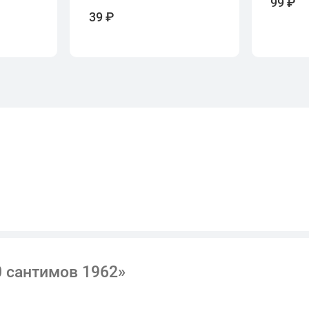
99 ₽
39 ₽
 сантимов 1962»