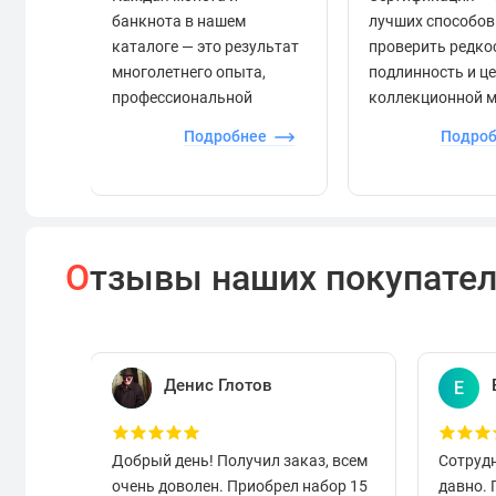
банкнота в нашем
лучших способов
каталоге — это результат
проверить редко
многолетнего опыта,
подлинность и ц
профессиональной
коллекционной 
экспертизы и строгого
Подробнее
Подро
контроля.
О
тзывы наших покупате
Денис Глотов
Е
Добрый день! Получил заказ, всем
Сотруд
очень доволен. Приобрел набор 15
давно.