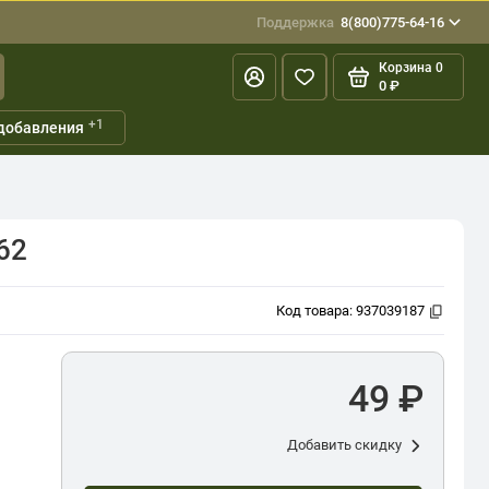
Поддержка
8(800)775-64-16
Корзина
0
0 ₽
+1
добавления
62
Код товара:
937039187
49 ₽
Добавить скидку