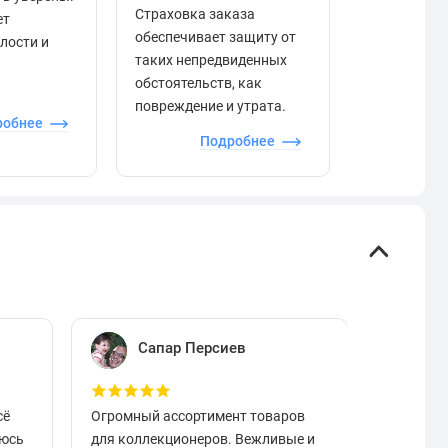
Страховка заказа
ет
положител
обеспечивает защиту от
елости и
отзывами в
таких непредвиденных
качества то
обстоятельств, как
сервиса и д
повреждение и утрата.
робнее
П
Подробнее
Сапар Персиев
Е
сё
Огромный ассортимент товаров
Отличный
аюсь
для коллекционеров. Вежливые и
вовремя.