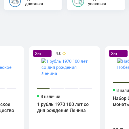
доставка
упаковка
4.0
Хит
Хит
В нал
В наличии
Набор 
сское
1 рубль 1970 100 лет со
монет
щество
дня рождения Ленина