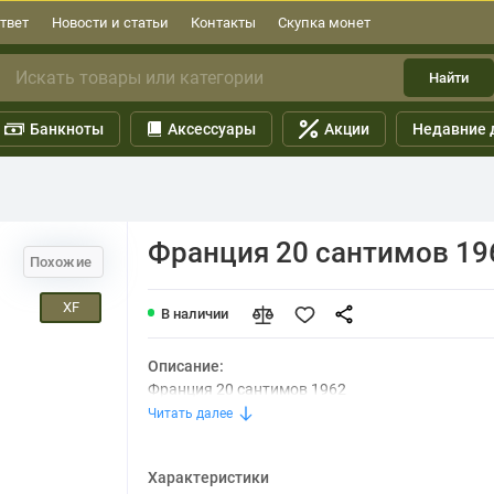
твет
Новости и статьи
Контакты
Скупка монет
Найти
Банкноты
Аксессуары
Акции
Недавние 
Франция 20 сантимов 19
Похожие
XF
В наличии
Описание:
Франция 20 сантимов 1962
Читать далее
Характеристики