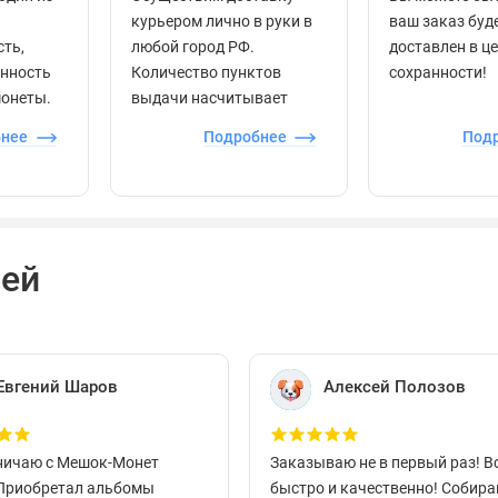
курьером лично в руки в
ваш заказ буд
сть,
любой город РФ.
доставлен в ц
енность
Количество пунктов
сохранности!
монеты.
выдачи насчитывает
более 60 000 точек по
бнее
Подробнее
Под
всей стране.
лей
Евгений Шаров
Алексей Полозов
ничаю с Мешок-Монет
Заказываю не в первый раз! В
 Приобретал альбомы
быстро и качественно! Собир