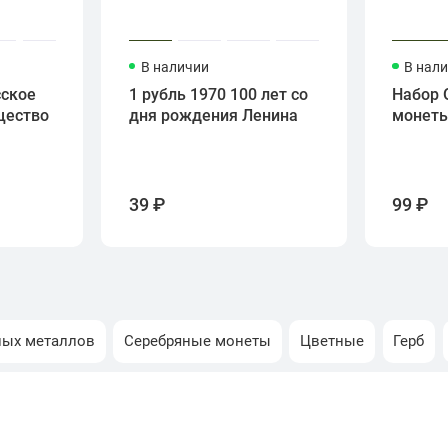
В наличии
В нал
сское
1 рубль 1970 100 лет со
Набор 
щество
дня рождения Ленина
монет
39 ₽
99 ₽
ных металлов
Серебряные монеты
Цветные
Герб