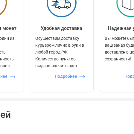
я монет
Удобная доставка
Надежная 
один из
Осуществим доставку
Вы можете быт
курьером лично в руки в
ваш заказ буд
сть,
любой город РФ.
доставлен в ц
енность
Количество пунктов
сохранности!
монеты.
выдачи насчитывает
более 60 000 точек по
бнее
Подробнее
Под
всей стране.
лей