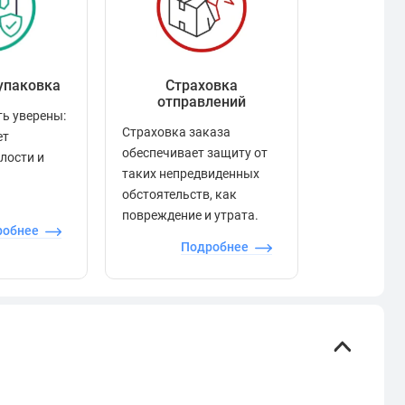
упаковка
Страховка
Рейтинг
отправлений
ь уверены:
Рейтинг по
Страховка заказа
ет
положител
обеспечивает защиту от
елости и
отзывами в
таких непредвиденных
качества то
обстоятельств, как
сервиса и д
повреждение и утрата.
робнее
П
Подробнее