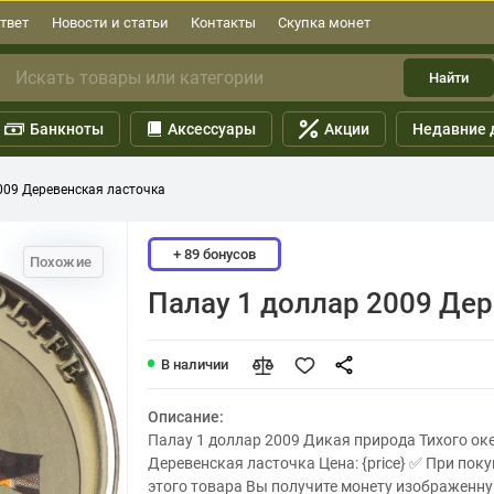
твет
Новости и статьи
Контакты
Скупка монет
Найти
Банкноты
Аксессуары
Акции
Недавние 
009 Деревенская ласточка
+ 89 бонусов
Похожие
Палау 1 доллар 2009 Де
В наличии
Описание:
Палау 1 доллар 2009 Дикая природа Тихого ок
Деревенская ласточка Цена: {price} ✅ При пок
этого товара Вы получите монету изображенну