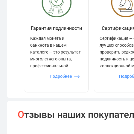
Гарантия подлинности
Сертификаци
Каждая монета и
Сертификация — 
банкнота в нашем
лучших способов
каталоге — это результат
проверить редко
многолетнего опыта,
подлинность и ц
профессиональной
коллекционной 
экспертизы и строгого
Подробнее
Подро
контроля.
О
тзывы наших покупате