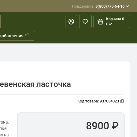
Поддержка
8(800)775-64-16
Корзина
0
0 ₽
+1
добавления
ревенская ласточка
Код товара:
937034023
еана.
8900 ₽
упке
ю на