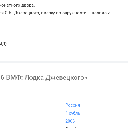
монетного двора.
я С.К. Джевецкого, вверху по окружности – надпись:
МД).
06 ВМФ: Лодка Джевецкого»
Россия
1 рубль
2006