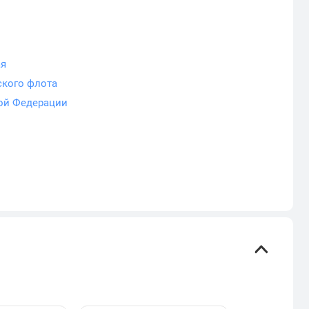
ая
кого флота
ой Федерации