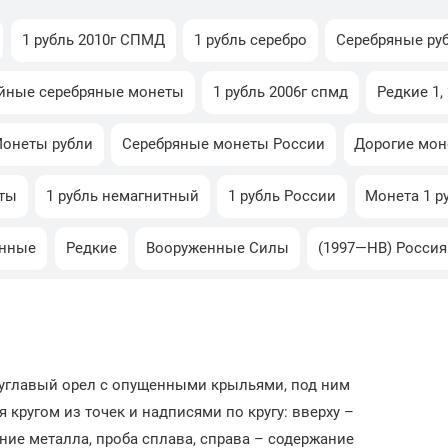
1 рубль 2010г СПМД
1 рубль серебро
Серебряные ру
йные серебряные монеты
1 рубль 2006г спмд
Редкие 1, 
онеты рубли
Серебряные монеты России
Дорогие мон
ты
1 рубль немагнитный
1 рубль России
Монета 1 р
нные
Редкие
Вооруженные Силы
(1997—НВ) Росси
вуглавый орел с опущенными крыльями, под ним
кругом из точек и надписями по кругу: вверху –
ение металла, проба сплава, справа – содержание