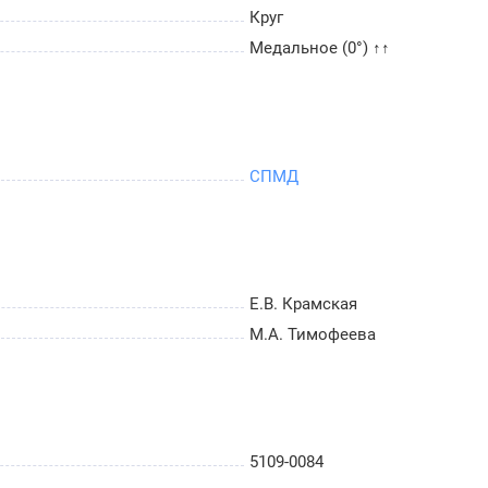
Круг
Медальное (0°) ↑↑
СПМД
Е.В. Крамская
М.А. Тимофеева
5109-0084