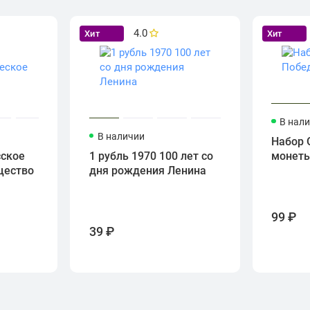
4.0
Хит
Хит
В нал
В наличии
Набор 
сское
1 рубль 1970 100 лет со
монет
щество
дня рождения Ленина
99 ₽
39 ₽