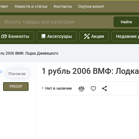
твет
Новости и статьи
Контакты
Скупка монет
Найти
Банкноты
Аксессуары
Акции
Недавние 
бль 2006 ВМФ: Лодка Джевецкого
1 рубль 2006 ВМФ: Лодк
Похожие
PROOF
Нет в наличии