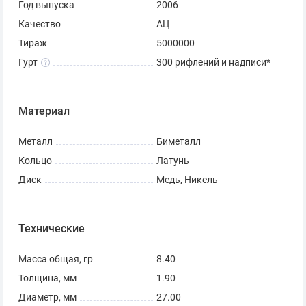
Год выпуска
2006
Качество
АЦ
Художник: А.Д. Щаблыкин.
Тираж
5000000
Скульптор: И.А. Фролов.
Гурт
300 рифлений и надписи*
К чему приурочен выпуск
монеты «10 рублей 2006
Материал
Торжок»
Металл
Биметалл
Если вы хотите купить монету «10 рублей 2006 Торжок»,
Кольцо
Латунь
посвященную одному из древних городов России, то,
Диск
Медь, Никель
возможно знаете, что его первое название — Торжец.
Находится город в Тверской области, а первые
Технические
упоминания о нем датируются XII веком. В то время он
был приграничным пунктом между Тверским и
Масса общая, гр
8.40
Новгородским княжеством. Благодаря близости к реке
Толщина, мм
1.90
и крупным сухопутным путям сообщения, в нем была
Диаметр, мм
27.00