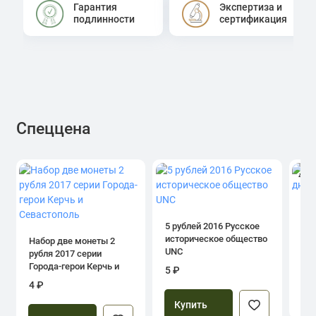
Гарантия
Экспертиза и
подлинности
сертификация
Спеццена
4.0
1 р
дн
5 рублей 2016 Русское
историческое общество
Набор две монеты 2
UNC
рубля 2017 серии
39
Города-герои Керчь и
5 ₽
Севастополь
4 ₽
Купить