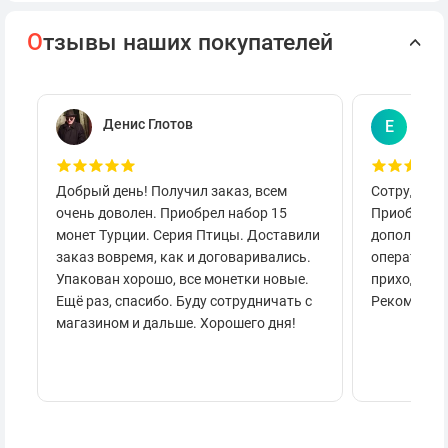
О
тзывы наших покупателей
Денис Глотов
Евг
Е
Добрый день! Получил заказ, всем
Сотруднича
очень доволен. Приобрел набор 15
Приобретал
монет Турции. Серия Птицы. Доставили
дополнител
заказ вовремя, как и договаривались.
оперативно
Упакован хорошо, все монетки новые.
приходило 
Ещё раз, спасибо. Буду сотрудничать с
Рекоменду
магазином и дальше. Хорошего дня!