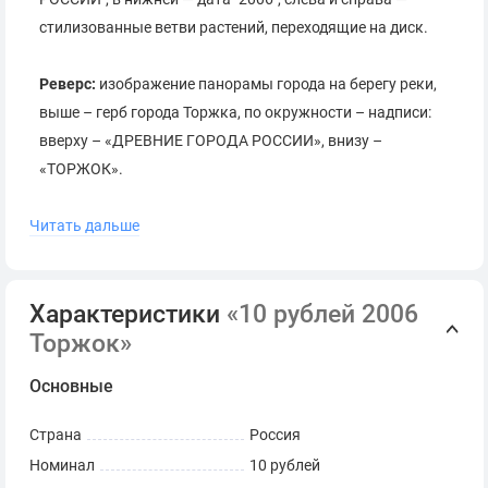
стилизованные ветви растений, переходящие на диск.
Реверс:
изображение панорамы города на берегу реки,
выше – герб города Торжка, по окружности – надписи:
вверху – «ДРЕВНИЕ ГОРОДА РОССИИ», внизу –
«ТОРЖОК».
Читать дальше
Гурт:
300 рифлений и повторяющаяся дважды
разделённая звёздами надпись "⭐ ДЕСЯТЬ РУБЛЕЙ ⭐".
Характеристики
«10 рублей 2006
Торжок»
Основные
Санкт-Петербургский
Страна
Россия
Номинал
10 рублей
монетный двор