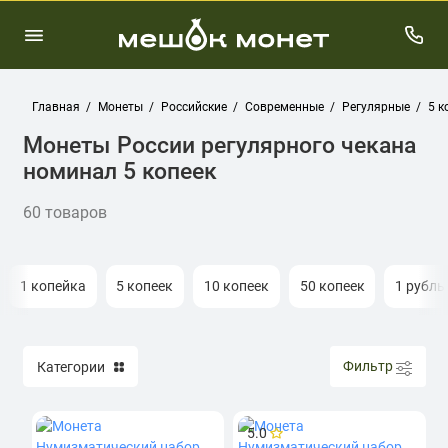
Главная
Монеты
Российские
Современные
Регулярные
5 к
Монеты России регулярного чекана
номинал 5 копеек
60 товаров
1 копейка
5 копеек
10 копеек
50 копеек
1 рубль
Фильтр
Категории
5.0