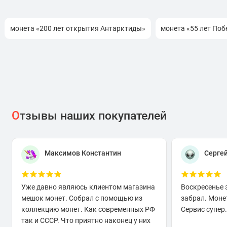
монета «200 лет открытия Антарктиды»
монета «55 лет По
О
тзывы наших покупателей
Максимов Константин
Серге
Уже давно являюсь клиентом магазина
Воскресенье 
мешок монет. Собрал с помощью из
забрал. Моне
коллекцию монет. Как современных РФ
Сервис супер.
так и СССР. Что приятно наконец у них