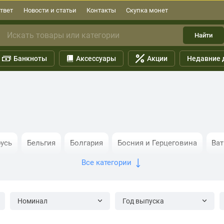
твет
Новости и статьи
Контакты
Скупка монет
Найти
Банкноты
Аксессуары
Акции
Недавние 
русь
Бельгия
Болгария
Босния и Герцеговина
Ва
Все категории
я
Италия
Латвия
Литва
Люксембург
Мальта
Сан-Марино
Северная Македония
Сербия
Слова
Номинал
Год выпуска
ейцария
Швеция
Эстония
Югославия
Наборы