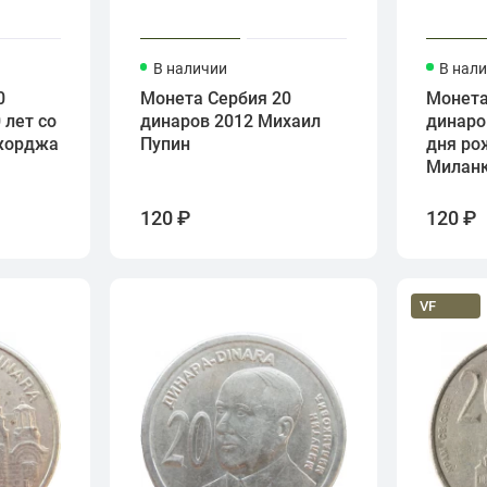
В наличии
В нал
0
Монета Сербия 20
Монета
 лет со
динаров 2012 Михаил
динаро
жорджа
Пупин
дня ро
Милан
120 ₽
120 ₽
VF