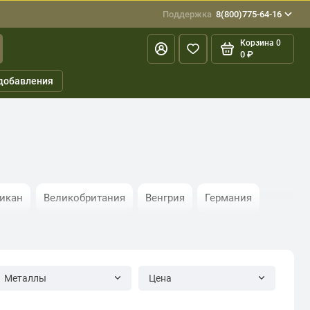
Поддержка
8(800)775-64-16
Корзина
0
0 ₽
добавления
тикан
Великобритания
Венгрия
Германия
Молдавия
Монако
Нидерланды
Норвегия
кия
Словения
Украина
Финляндия
Металлы
Цена