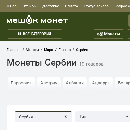
О нас
Отзывы
Доставка
Оплата
Статус заказа
Вопрос о
Монеты
ВСЕ КАТЕГОРИИ
Главная
Монеты
Мира
Европа
Сербия
Монеты Сербии
19 товаров
Евросоюз
Австрия
Албания
Андорра
Бела
Греция
Дания
Ирландия
Исландия
Испани
Польша
Португалия
Приднестровье
Румыния
Тип
Сербия
Франция
Хорватия
Чехия
Чехословакия
Шв