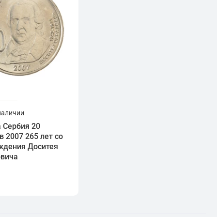
наличии
 Сербия 20
в 2007 265 лет со
ждения Доситея
овича