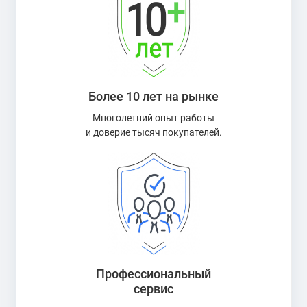
Инвестирование в юбилейные двухрублевки
Выгодно ли в настоящее время вкладывать денежные
средства в юбилейную мелочь? Этот вопрос задают себе
лишь те, кто не увлечен нумизматикой и планирует в
Более 10 лет на рынке
дальнейшем получить высокую прибыль.
Коллекционеры всегда мечтают собрать полную
Многолетний опыт работы
и доверие тысяч покупателей.
коллекцию и очень редко принимают во внимание другие
цели, вернее, не преследуют их.
По мнению экспертов, если вы сейчас инвестировали в
юбилейную серию, со временем вы получите
многократную прибыль, так как цена на монетки
постоянно растет. Ну а для увлеченных людей совсем
неважно, какова стоимость той или иной двухрублевки,
главное – это получить возможность полностью
Профессиональный
заполнить альбом, планшет или книгу, чтобы
сервис
соответствующие ячейки не пустовали. В любом случае,
совершая покупку у нас, вы получаете уникальную