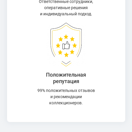
Ответственные сотрудники,
возможность приобрести все, что вам нужно в настоящее
оперативные решения
время, пополнить свою коллекцию ценными
и индивидуальный подход.
экземплярами.
Положительная
репутация
99% положительных отзывов
и рекомендации
коллекционеров.