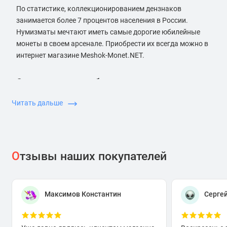
По статистике, коллекционированием дензнаков
занимается более 7 процентов населения в России.
Нумизматы мечтают иметь самые дорогие юбилейные
монеты в своем арсенале. Приобрести их всегда можно в
интернет магазине Meshok-Monet.NET.
Стоимость двухрублевок, выпущенных в
России
Читать дальше
Двухрублевые монетки, которые относятся к
юбилейным сериям, могут иметь достаточно высокую
стоимость, особенно если их тираж был ограничен, и в
О
тзывы наших покупателей
общее пользование попало совсем немного
экземпляров.
Каждая отчеканенная монета, начиная с 2000 года,
отражает историю современной России.
Максимов Константин
Серге
В частности, непосредственно в 2000 году были
выпущены двухрублевые дензнаки, посвященные 55-
летию победы в Великой Отечественной войне. На