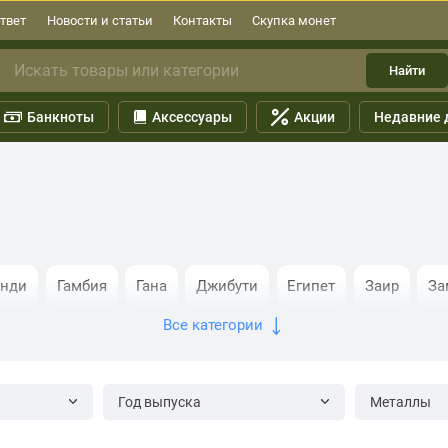
твет
Новости и статьи
Контакты
Скупка монет
Найти
Банкноты
Аксессуары
Акции
Недавние 
унди
Гамбия
Гана
Джибути
Египет
Заир
За
Все категории
ния
Конго
Лесото
Либерия
Ливия
Маврикий
и
Сомали
Сомалиленд
Судан
Сьерра-Леоне
Год выпуска
Металлы
пия
ЮАР