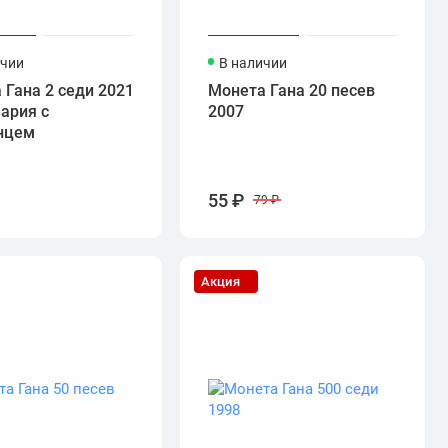
ичии
В наличии
 Гана 2 седи 2021
Монета Гана 20 песев
ария с
2007
нцем
₽
55 ₽
79 ₽
Акция