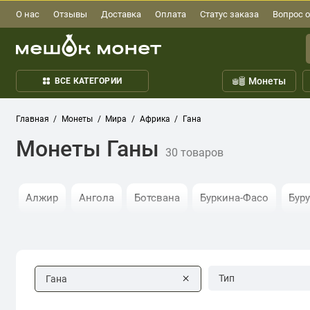
О нас
Отзывы
Доставка
Оплата
Статус заказа
Вопрос о
Монеты
ВСЕ КАТЕГОРИИ
Главная
Монеты
Мира
Африка
Гана
Монеты Ганы
30 товаров
Алжир
Ангола
Ботсвана
Буркина-Фасо
Бур
Зимбабве
Кабо-Верде
Камерун
Катанга
Ке
Намибия
Нигерия
Руанда
Сан-Томе и Принсип
Тип
Гана
Центральная Африка
Эритрея
Эсватини
Эфио