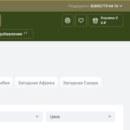
Поддержка
8(800)775-64-16
Корзина
0
0 ₽
+1
добавления
мбия
Западная Африка
Западная Сахара
Мадагаскар
Малави
Марокко
Мозамбик
Танзания
Тонга
Тунис
Уганда
Цена