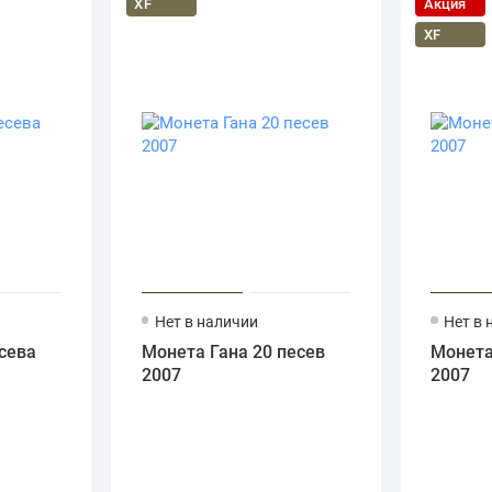
XF
Акция
XF
Нет в наличии
Нет в 
сева
Монета Гана 20 песев
Монета
2007
2007