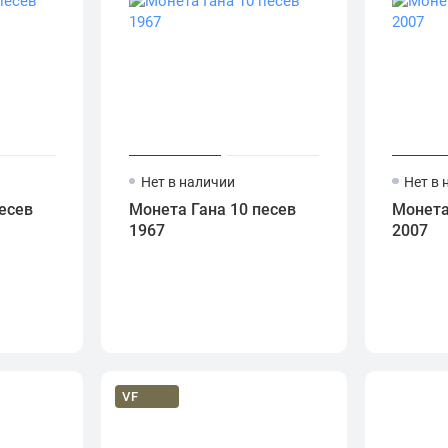
Нет в наличии
Нет в 
есев
Монета Гана 10 песев
Монета
1967
2007
VF