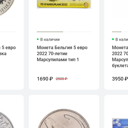
В наличии
В нал
 5 евро
Монета Бельгия 5 евро
Монета
вка
2022 70-летие
2022 7
Марсупилами тип 1
Марсуп
буклет
1690 ₽
3950 
2500 ₽