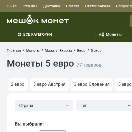
О нас
Отзывы
Доставка
Оплата
Статус заказа
Вопрос о
Монеты
ВСЕ КАТЕГОРИИ
Главная
Монеты
Мира
Европа
Евро
5 евро
Монеты 5 евро
77 товаров
2 евро
3 евро Австрия
3 евро Словения
5 евро
Страна
Тип
Вы выбрали: