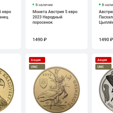
В наличии
В нал
5 евро
Монета Австрия 5 евро
Австри
анец
2023 Народный
Пасхал
поросенок
Цыплё
1490 ₽
1490 
Акция
Акция
UNC
UNC