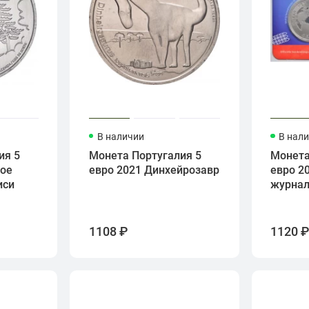
В наличии
В нал
ия 5
Монета Португалия 5
Монета
кое
евро 2021 Динхейрозавр
евро 2
иси
журна
1108 ₽
1120 