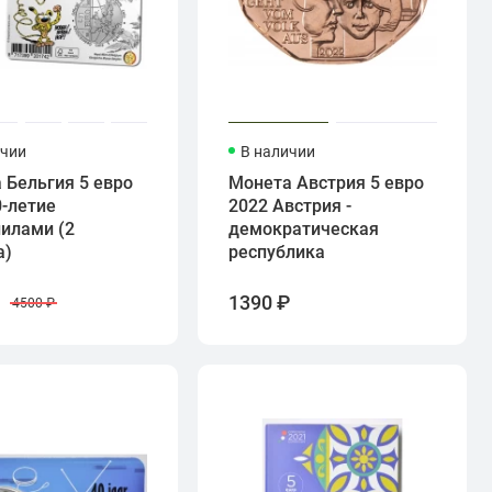
ичии
В наличии
 Бельгия 5 евро
Монета Австрия 5 евро
0-летие
2022 Австрия -
илами (2
демократическая
а)
республика
₽
1390 ₽
4500 ₽