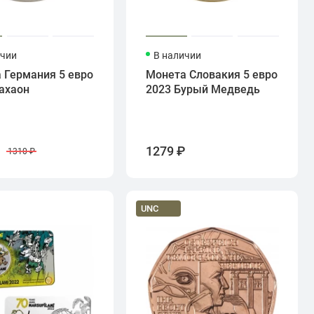
ичии
В наличии
 Германия 5 евро
Монета Словакия 5 евро
ахаон
2023 Бурый Медведь
₽
1279 ₽
1310 ₽
UNC