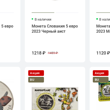
В наличии
В нал
 5 евро
Монета Словакия 5 евро
Монета
2023 Черный аист
2023 М
1218 ₽
1120 
1459 ₽
Акция
Акция
BU
BU