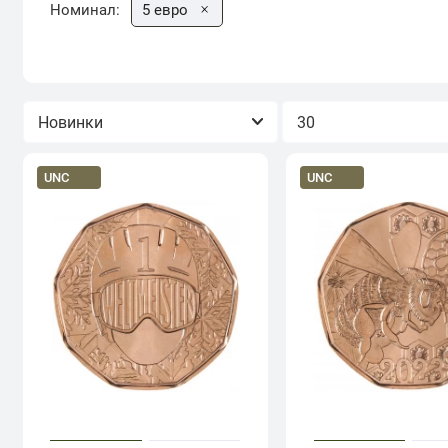
Номинал:
5 евро
Сортировка
Показывать
UNC
UNC