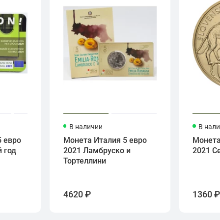
В наличии
В нал
5 евро
Монета Италия 5 евро
Монета
 год
2021 Ламбруско и
2021 С
Тортеллини
4620 ₽
1360 