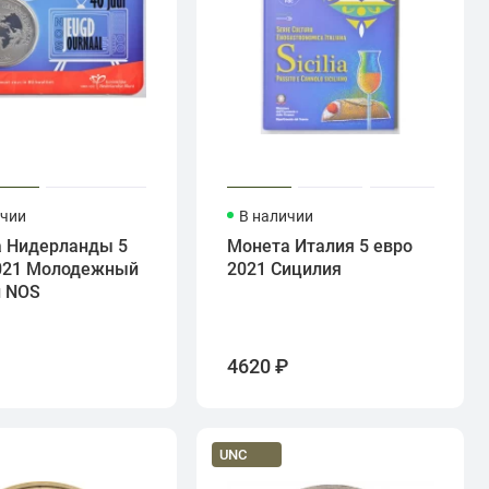
ичии
В наличии
 Нидерланды 5
Монета Италия 5 евро
021 Молодежный
2021 Сицилия
л NOS
₽
4620 ₽
UNC