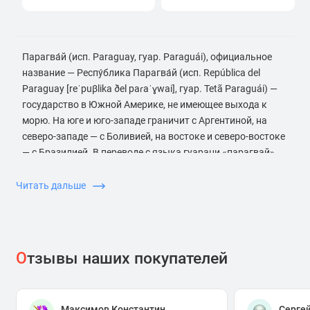
Парагва́й (исп. Paraguay, гуар. Paraguái), официальное
название — Респу́блика Парагва́й (исп. República del
Paraguay [reˈpuβlika ðel paɾaˈɣwai], гуар. Tetã Paraguái) —
государство в Южной Америке, не имеющее выхода к
морю. На юге и юго-западе граничит с Аргентиной, на
северо-западе — с Боливией, на востоке и северо-востоке
— с Бразилией. В переводе с языка гуарани «парагвай»
означает «от великой реки» — подразумевается река
Парана. Из-за центрального положения в Южной
Читать дальше
Америке, Парагвай иногда называют «сердцем Америки»
(исп. Corazón de América).
О
тзывы наших покупателей
Максимов Константин
Серге